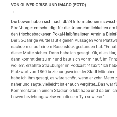
VON OLIVER GRISS UND IMAGO (FOTO)
Die Löwen haben sich nach db24-Informationen inzwisch
Straßburger entschuldigt für die Unannehmlichkeiten am
den frischgebackenen Pokal-Halbfinalisten Arminia Bielef
Der 35-Jährige wurde laut eigenen Aussagen vom Platzwar
nachdem er auf einem Rasenstück gestanden hat. “Er hat mi
dieser Matte stehen. Dann habe ich gesagt: ‘Ok, alles kla
dann kommt der zu mir und baut sich vor mir auf, im Prin
wollen”, erzählte Straßburger im Podcast “4zu3”: “Ich ha
Platzwart von 1860 beziehungsweise der Stadt München. U
habe ich ihm gesagt, es wäre schön, wenn er zehn Meter 
näher und sagte, vielleicht ist er auch vergiftet…Das war
Kommentator in einem Stadion erlebt habe und da bin ich
Löwen beziehungsweise von diesem Typ sowieso.”