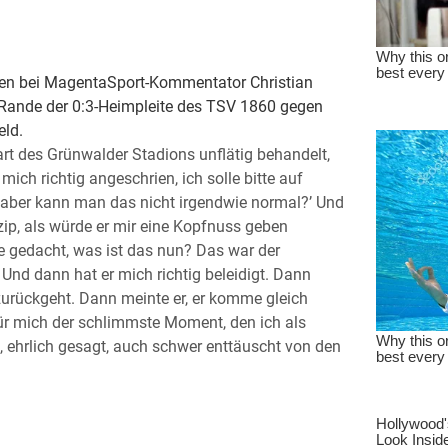
en bei MagentaSport-Kommentator Christian
 Rande der 0:3-Heimpleite des TSV 1860 gegen
eld.
t des Grünwalder Stadions unflätig behandelt,
ch richtig angeschrien, ich solle bitte auf
r, aber kann man das nicht irgendwie normal?’ Und
zip, als würde er mir eine Kopfnuss geben
be gedacht, was ist das nun? Das war der
nd dann hat er mich richtig beleidigt. Dann
zurückgeht. Dann meinte er, er komme gleich
 für mich der schlimmste Moment, den ich als
, ehrlich gesagt, auch schwer enttäuscht von den