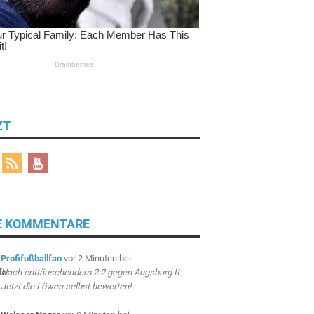
ZT
E KOMMENTARE
Profifußballfan
vor 2 Minuten
bei
Nach enttäuschendem 2:2 gegen Augsburg II:
Jetzt die Löwen selbst bewerten!