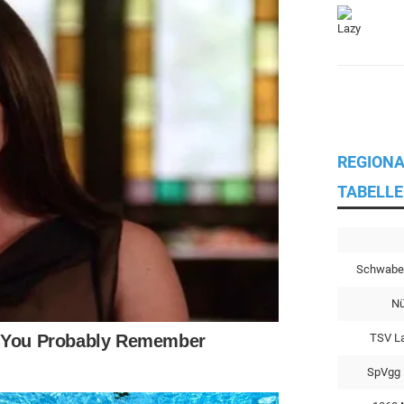
REGIONA
TABELLE
Schwabe
Nü
TSV L
SpVgg 