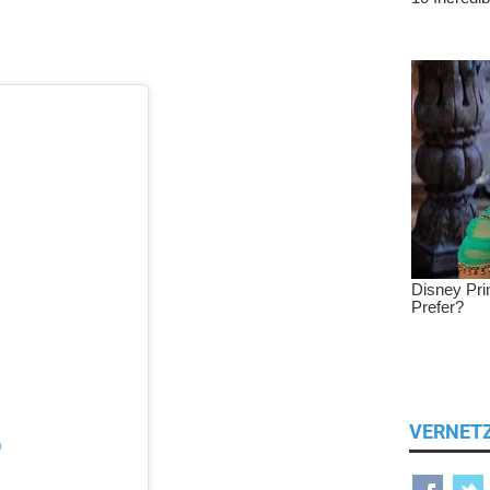
VERNET
n