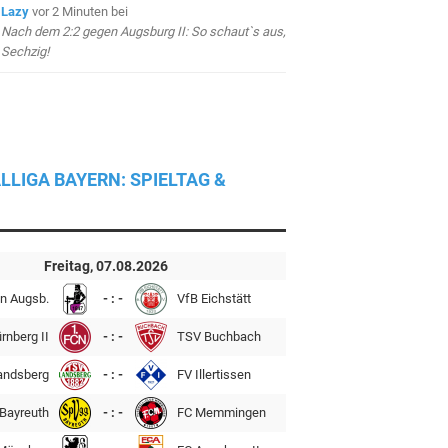
Lazy
vor 2 Minuten
bei
Nach dem 2:2 gegen Augsburg II: So schaut`s aus,
Sechzig!
LLIGA BAYERN: SPIELTAG &
Freitag, 07.08.2026
n Augsb.
- : -
VfB Eichstätt
rnberg II
- : -
TSV Buchbach
andsberg
- : -
FV Illertissen
Bayreuth
- : -
FC Memmingen