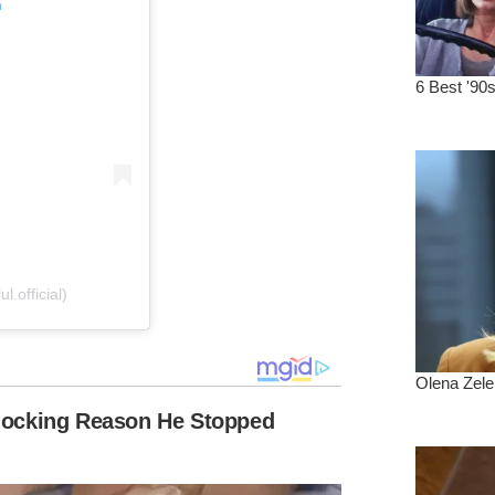
n
l.official)