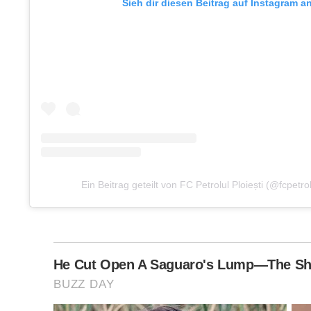
Sieh dir diesen Beitrag auf Instagram a
Ein Beitrag geteilt von FC Petrolul Ploiești (@fcpetrolu