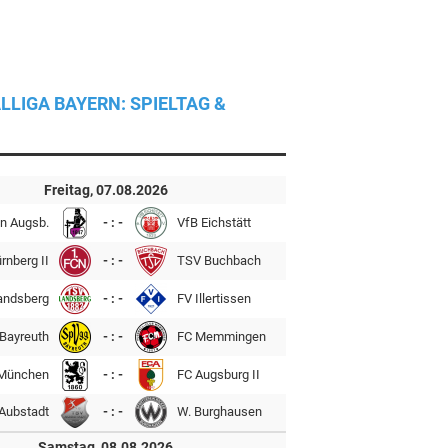
LLIGA BAYERN: SPIELTAG &
Freitag, 07.08.2026
n Augsb.
- : -
VfB Eichstätt
rnberg II
- : -
TSV Buchbach
andsberg
- : -
FV Illertissen
Bayreuth
- : -
FC Memmingen
München
- : -
FC Augsburg II
Aubstadt
- : -
W. Burghausen
Samstag, 08.08.2026