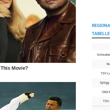
REGIONA
TABELLE
Schwabe
Nü
TSV L
SpVgg 
1860 
TSV 