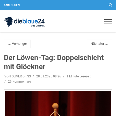
ANMELDEN
Togg
navig
← Vorheriger
Nächster →
Der Löwen-Tag: Doppelschicht
mit Glöckner
VON OLIVER GRISS
28.01.2025 08:26
1 Minute Lesezeit
26 Kommentare