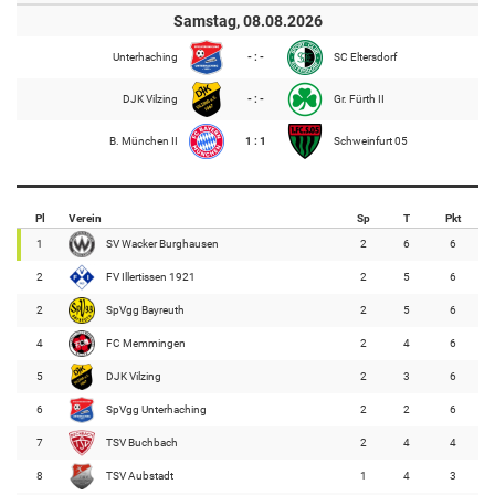
Samstag, 08.08.2026
Unterhaching
- : -
SC Eltersdorf
DJK Vilzing
- : -
Gr. Fürth II
B. München II
1 : 1
Schweinfurt 05
Pl
Verein
Sp
T
Pkt
1
SV Wacker Burghausen
2
6
6
2
FV Illertissen 1921
2
5
6
2
SpVgg Bayreuth
2
5
6
4
FC Memmingen
2
4
6
5
DJK Vilzing
2
3
6
6
SpVgg Unterhaching
2
2
6
7
TSV Buchbach
2
4
4
8
TSV Aubstadt
1
4
3