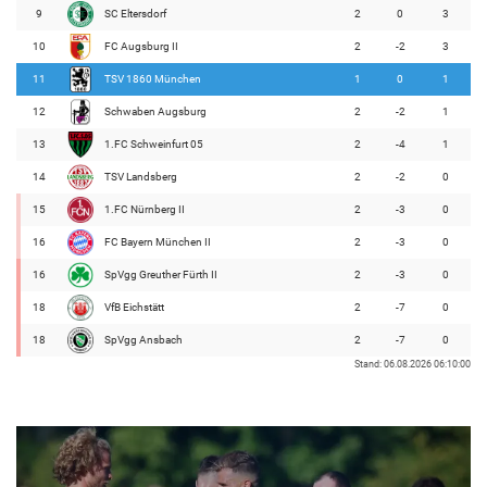
9
SC Eltersdorf
2
0
3
10
FC Augsburg II
2
-2
3
11
TSV 1860 München
1
0
1
12
Schwaben Augsburg
2
-2
1
13
1.FC Schweinfurt 05
2
-4
1
14
TSV Landsberg
2
-2
0
15
1.FC Nürnberg II
2
-3
0
16
FC Bayern München II
2
-3
0
16
SpVgg Greuther Fürth II
2
-3
0
18
VfB Eichstätt
2
-7
0
18
SpVgg Ansbach
2
-7
0
Stand: 06.08.2026 06:10:00