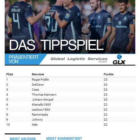
Platz
Benutzer
Punkte
1
Roger Fridlin
25
2
DerDave
24
3
Casa
24
4
Thomas Karmann
23
5
Johann Gimpel
23
6
Marcello1860
22
7
Leoloco1860
22
8
Ramontada
22
9
Johnny
22
10
Italo
22
MEIST KOMMENTIERT
MEIST GELESEN