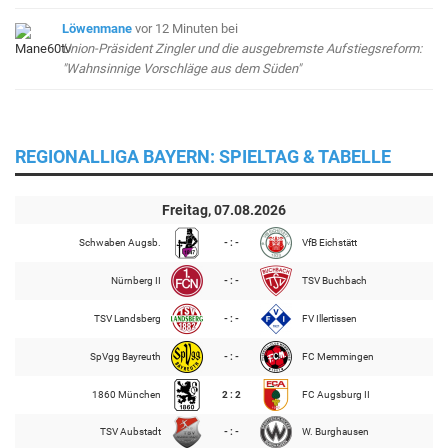
Löwenmane
vor 12 Minuten
bei
Union-Präsident Zingler und die ausgebremste Aufstiegsreform:
"Wahnsinnige Vorschläge aus dem Süden"
REGIONALLIGA BAYERN: SPIELTAG & TABELLE
Freitag, 07.08.2026
Schwaben Augsb.
- : -
VfB Eichstätt
Nürnberg II
- : -
TSV Buchbach
TSV Landsberg
- : -
FV Illertissen
SpVgg Bayreuth
- : -
FC Memmingen
1860 München
2 : 2
FC Augsburg II
TSV Aubstadt
- : -
W. Burghausen