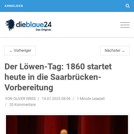
ANMELDEN
Togg
navig
← Vorheriger
Nächster →
Der Löwen-Tag: 1860 startet
heute in die Saarbrücken-
Vorbereitung
VON OLIVER GRISS
14.01.2025 08:06
1 Minute Lesezeit
20 Kommentare