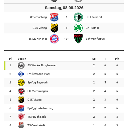
Samstag, 08.08.2026
Unterhaching
- : -
SC Eltersdorf
DJK Vilzing
- : -
Gr. Fürth II
B. München II
- : -
Schweinfurt 05
Pl
Verein
Sp
T
Pkt
1
SV Wacker Burghausen
2
6
6
2
FV Illertissen 1921
2
5
6
2
SpVgg Bayreuth
2
5
6
4
FC Memmingen
2
4
6
5
DJK Vilzing
2
3
6
6
SpVgg Unterhaching
2
2
6
7
TSV Buchbach
2
4
4
8
TSV Aubstadt
1
4
3