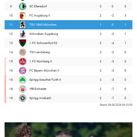
9
SC Eltersdorf
2
0
3
10
FC Augsburg II
2
-2
3
11
TSV 1860 München
1
0
1
12
Schwaben Augsburg
2
-2
1
13
1.FC Schweinfurt 05
2
-4
1
14
TSV Landsberg
2
-2
0
15
1.FC Nürnberg II
2
-3
0
16
FC Bayern München II
2
-3
0
16
SpVgg Greuther Fürth II
2
-3
0
18
VfB Eichstätt
2
-7
0
18
SpVgg Ansbach
2
-7
0
Stand: 06.08.2026 06:10:00