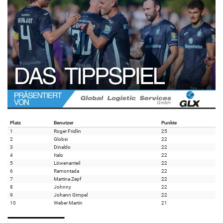
Platz
Benutzer
Punkte
1
Roger Fridlin
25
2
Globsi
22
3
Dinaldo
22
4
Italo
22
5
Löwenanteil
22
6
Ramontada
22
7
Martina Zepf
22
8
Johnny
22
9
Johann Gimpel
22
10
Weber Martin
21