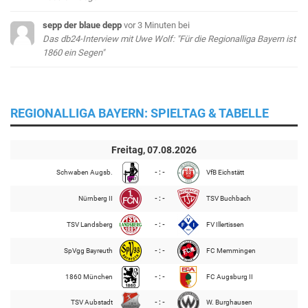
sepp der blaue depp
vor 3 Minuten
bei
Das db24-Interview mit Uwe Wolf: "Für die Regionalliga Bayern ist
1860 ein Segen"
REGIONALLIGA BAYERN: SPIELTAG & TABELLE
Freitag, 07.08.2026
Schwaben Augsb.
- : -
VfB Eichstätt
Nürnberg II
- : -
TSV Buchbach
TSV Landsberg
- : -
FV Illertissen
SpVgg Bayreuth
- : -
FC Memmingen
1860 München
- : -
FC Augsburg II
TSV Aubstadt
- : -
W. Burghausen