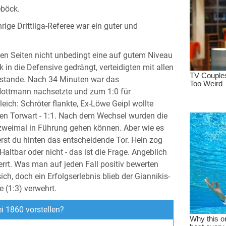
eböck.
rige Drittliga-Referee war ein guter und
den Seiten nicht unbedingt eine auf gutem Niveau
in die Defensive gedrängt, verteidigten mit allen
ustande. Nach 34 Minuten war das
Hottmann nachsetzte und zum 1:0 für
eich: Schröter flankte, Ex-Löwe Geipl wollte
nen Torwart - 1:1. Nach dem Wechsel wurden die
zweimal in Führung gehen können. Aber wie es
erst du hinten das entscheidende Tor. Hein zog
Haltbar oder nicht - das ist die Frage. Angeblich
rrt. Was man auf jeden Fall positiv bewerten
, doch ein Erfolgserlebnis blieb der Giannikis-
 (1:3) verwehrt.
i 1860 vorstellen?