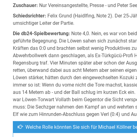
Zuschauer:
Nur Vereinsangestellte, Presse - und Peter Se
Schiedsrichter:
Felix Grund (Haidlfing, Note 2). Der 25-Jäh
umsichtiger Leiter der Partie.
Die db24-Spielbewertung:
Note 4,0. Nein, es war von bei
geführte Begegnung. Die Löwen sahen sich zunächst stark 
Kräften das 0:0 und brachten selbst wenig Produktives z
Abwehrbollwerk dann geschlagen, als Ex-Türkgücü-Profi 
Regensburg traf. Vier Minuten später aber schon der Ausgl
retten, überwand dabei aus acht Metern aber seinen eige
Löwen stärker, hätten durch den eingewechselten Kozuki 
immer so ist: Wenn du vorne nicht die Tore machst, kassi
aus 14 Metern ab - und der Ball schlug im kurzen Eck ein. 
war Löwen-Torwart Vollath beim Gegentor die Sicht verspe
muss: Die Sechzger nahmen den Kampf an und wehrten sich
Elf wie zum Hinrunden-Abschluss gegen Verl (0:4) und Aue
Welche Rolle könnten Sie sich für Michael Köllner be