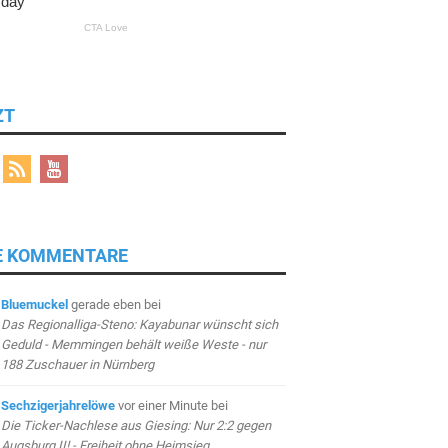
ZT
E KOMMENTARE
Bluemuckel
gerade eben
bei
Das Regionalliga-Steno: Kayabunar wünscht sich
Geduld - Memmingen behält weiße Weste - nur
188 Zuschauer in Nürnberg
Sechzigerjahrelöwe
vor einer Minute
bei
Die Ticker-Nachlese aus Giesing: Nur 2:2 gegen
Augsburg II! - Freiheit ohne Heimsieg