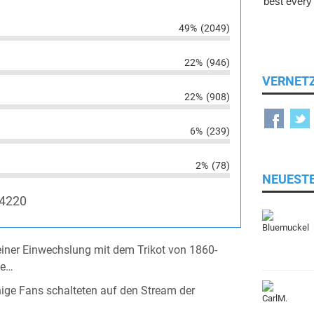
49%
(2049)
22%
(946)
VERNET
22%
(908)
6%
(239)
2%
(78)
NEUEST
4220
einer Einwechslung mit dem Trikot von 1860-
se…
ge Fans schalteten auf den Stream der