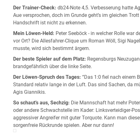
Der Trainer-Check:
db24-Note 4,5. Verbesserung hatte Ag
Aue versprochen, doch im Grunde geht’s im gleichen Trott we
Handschrift ist nicht zu erkennen.
Mein Löwen-Held:
Peter Seeböck - in welcher Rolle war 
vor Ort? Die Allesfahrer-Clique um Roman Wöll, Sigi Nagel
musste, wird sich bestimmt ärgern.
Der beste Spieler auf dem Platz:
Regensburgs Neuzugang
brandgefährlich über die linke Seite.
Der Löwen-Spruch des Tages:
“Das 1:0 fiel nach einem B
Standard relativ lange in der Luft. Das sind Sachen, da 
Agis Giannikis.
So schaut’s aus, Sechzig:
Die Mannschaft hat mehr Potentia
oder andere Schwachstelle im Kader: Linksverteidiger-Posit
aggressiver Angreifer mit guter Torquote. Kann man dies
sorgenfreie Rückrunde spielen. Aber nur dann!