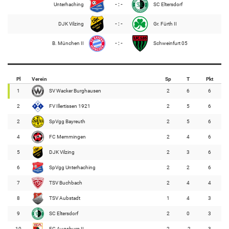
Unterhaching
- : -
SC Eltersdorf
DJK Vilzing
- : -
Gr. Fürth II
B. München II
- : -
Schweinfurt 05
Pl
Verein
Sp
T
Pkt
1
SV Wacker Burghausen
2
6
6
2
FV Illertissen 1921
2
5
6
2
SpVgg Bayreuth
2
5
6
4
FC Memmingen
2
4
6
5
DJK Vilzing
2
3
6
6
SpVgg Unterhaching
2
2
6
7
TSV Buchbach
2
4
4
8
TSV Aubstadt
1
4
3
9
SC Eltersdorf
2
0
3
10
FC Augsburg II
2
-2
3