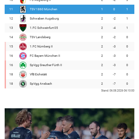
11
TSV 1860 München
1
0
1
12
Schwaben Augsburg
2
-2
1
13
1.FC Schweinfurt 05
2
-4
1
14
TSV Landsberg
2
-2
0
15
1.FC Nürnberg II
2
-3
0
16
FC Bayern München II
2
-3
0
16
SpVgg Greuther Fürth II
2
-3
0
18
VfB Eichstätt
2
-7
0
18
SpVgg Ansbach
2
-7
0
Stand: 06.08.2026 06:10:00