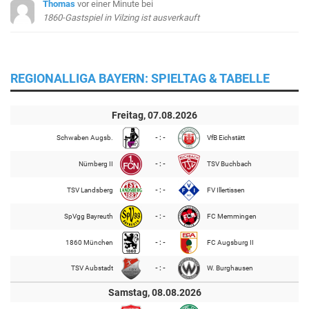
Thomas
vor einer Minute
bei
1860-Gastspiel in Vilzing ist ausverkauft
REGIONALLIGA BAYERN: SPIELTAG & TABELLE
Freitag, 07.08.2026
Schwaben Augsb.
- : -
VfB Eichstätt
Nürnberg II
- : -
TSV Buchbach
TSV Landsberg
- : -
FV Illertissen
SpVgg Bayreuth
- : -
FC Memmingen
1860 München
- : -
FC Augsburg II
TSV Aubstadt
- : -
W. Burghausen
Samstag, 08.08.2026