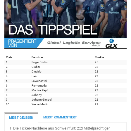
Platz
Benutzer
Punkte
1
Roger Fridlin
25
2
Globsi
22
3
Dinaldo
22
4
Italo
22
5
Löwenanteil
22
6
Ramontada
22
7
Martina Zepf
22
8
Johnny
22
9
Johann Gimpel
22
10
Weber Martin
21
MEIST KOMMENTIERT
MEIST GELESEN
1.
Die Ticker-Nachlese aus Schweinfurt: 2:2! Mittelprächtiger