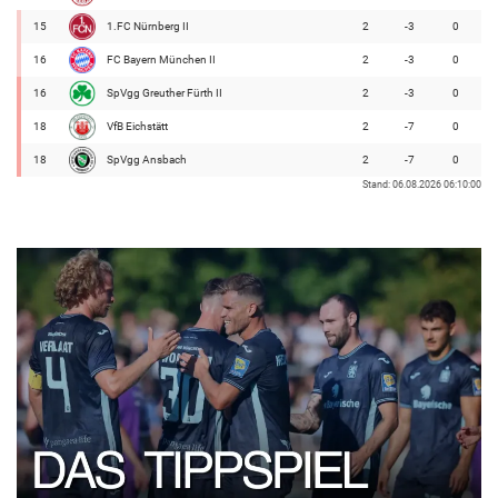
15
1.FC Nürnberg II
2
-3
0
16
FC Bayern München II
2
-3
0
16
SpVgg Greuther Fürth II
2
-3
0
18
VfB Eichstätt
2
-7
0
18
SpVgg Ansbach
2
-7
0
Stand: 06.08.2026 06:10:00