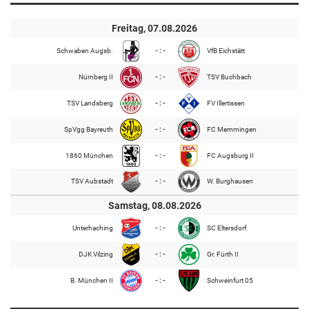
Freitag, 07.08.2026
Schwaben Augsb.
- : -
VfB Eichstätt
Nürnberg II
- : -
TSV Buchbach
TSV Landsberg
- : -
FV Illertissen
SpVgg Bayreuth
- : -
FC Memmingen
1860 München
- : -
FC Augsburg II
TSV Aubstadt
- : -
W. Burghausen
Samstag, 08.08.2026
Unterhaching
- : -
SC Eltersdorf
DJK Vilzing
- : -
Gr. Fürth II
B. München II
- : -
Schweinfurt 05