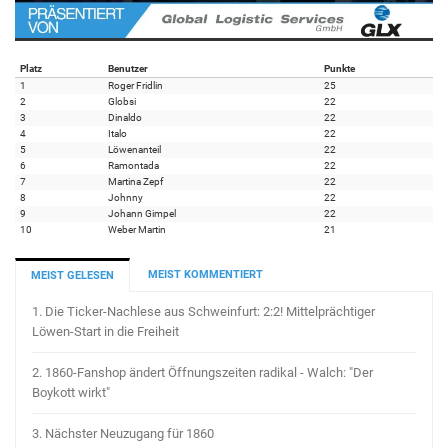
Platz
Benutzer
Punkte
1
Roger Fridlin
25
2
Globsi
22
3
Dinaldo
22
4
Italo
22
5
Löwenanteil
22
6
Ramontada
22
7
Martina Zepf
22
8
Johnny
22
9
Johann Gimpel
22
10
Weber Martin
21
MEIST KOMMENTIERT
MEIST GELESEN
1.
Die Ticker-Nachlese aus Schweinfurt: 2:2! Mittelprächtiger
Löwen-Start in die Freiheit
2.
1860-Fanshop ändert Öffnungszeiten radikal - Walch: "Der
Boykott wirkt"
3.
Nächster Neuzugang für 1860