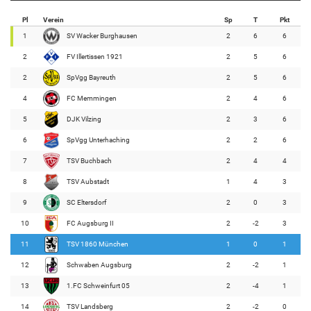
Pl
Verein
Sp
T
Pkt
1
SV Wacker Burghausen
2
6
6
2
FV Illertissen 1921
2
5
6
2
SpVgg Bayreuth
2
5
6
4
FC Memmingen
2
4
6
5
DJK Vilzing
2
3
6
6
SpVgg Unterhaching
2
2
6
7
TSV Buchbach
2
4
4
8
TSV Aubstadt
1
4
3
9
SC Eltersdorf
2
0
3
10
FC Augsburg II
2
-2
3
11
TSV 1860 München
1
0
1
12
Schwaben Augsburg
2
-2
1
13
1.FC Schweinfurt 05
2
-4
1
14
TSV Landsberg
2
-2
0