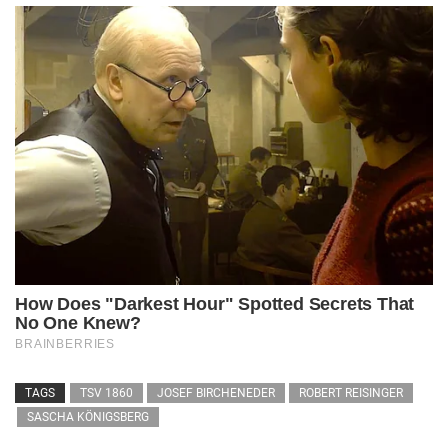
TAGS
TSV 1860
JOSEF BIRCHENEDER
ROBERT REISINGER
SASCHA KÖNIGSBERG