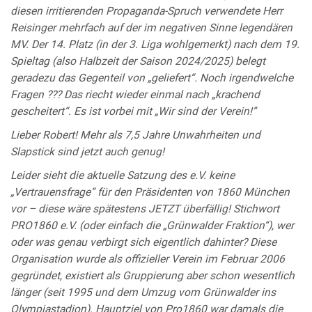
diesen irritierenden Propaganda-Spruch verwendete Herr
Reisinger mehrfach auf der im negativen Sinne legendären
MV. Der 14. Platz (in der 3. Liga wohlgemerkt) nach dem 19.
Spieltag (also Halbzeit der Saison 2024/2025) belegt
geradezu das Gegenteil von „geliefert“. Noch irgendwelche
Fragen ??? Das riecht wieder einmal nach „krachend
gescheitert“. Es ist vorbei mit „Wir sind der Verein!”
Lieber Robert! Mehr als 7,5 Jahre Unwahrheiten und
Slapstick sind jetzt auch genug!
Leider sieht die aktuelle Satzung des e.V. keine
„Vertrauensfrage“ für den Präsidenten von 1860 München
vor – diese wäre spätestens JETZT überfällig! Stichwort
PRO1860 e.V. (oder einfach die „Grünwalder Fraktion“), wer
oder was genau verbirgt sich eigentlich dahinter? Diese
Organisation wurde als offizieller Verein im Februar 2006
gegründet, existiert als Gruppierung aber schon wesentlich
länger (seit 1995 und dem Umzug vom Grünwalder ins
Olympiastadion). Hauptziel von Pro1860 war damals die