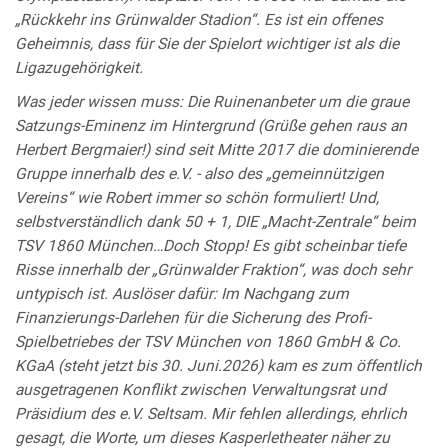
„Rückkehr ins Grünwalder Stadion“. Es ist ein offenes
Geheimnis, dass für Sie der Spielort wichtiger ist als die
Ligazugehörigkeit.
Was jeder wissen muss: Die Ruinenanbeter um die graue
Satzungs-Eminenz im Hintergrund (Grüße gehen raus an
Herbert Bergmaier!) sind seit Mitte 2017 die dominierende
Gruppe innerhalb des e.V. - also des „gemeinnützigen
Vereins“ wie Robert immer so schön formuliert! Und,
selbstverständlich dank 50 + 1, DIE „Macht-Zentrale“ beim
TSV 1860 München…Doch Stopp! Es gibt scheinbar tiefe
Risse innerhalb der „Grünwalder Fraktion“, was doch sehr
untypisch ist. Auslöser dafür: Im Nachgang zum
Finanzierungs-Darlehen für die Sicherung des Profi-
Spielbetriebes der TSV München von 1860 GmbH & Co.
KGaA (steht jetzt bis 30. Juni.2026) kam es zum öffentlich
ausgetragenen Konflikt zwischen Verwaltungsrat und
Präsidium des e.V. Seltsam. Mir fehlen allerdings, ehrlich
gesagt, die Worte, um dieses Kasperletheater näher zu