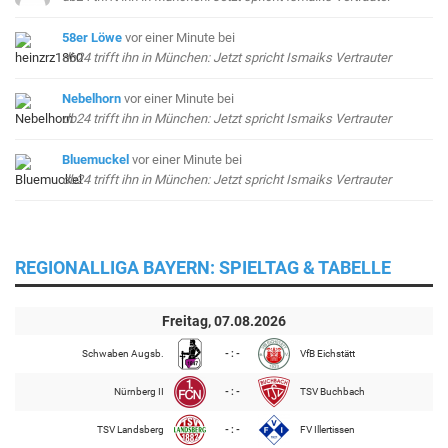
58er Löwe
vor einer Minute
bei
db24 trifft ihn in München: Jetzt spricht Ismaiks Vertrauter
Nebelhorn
vor einer Minute
bei
db24 trifft ihn in München: Jetzt spricht Ismaiks Vertrauter
Bluemuckel
vor einer Minute
bei
db24 trifft ihn in München: Jetzt spricht Ismaiks Vertrauter
REGIONALLIGA BAYERN: SPIELTAG & TABELLE
Freitag, 07.08.2026
Schwaben Augsb.
- : -
VfB Eichstätt
Nürnberg II
- : -
TSV Buchbach
TSV Landsberg
- : -
FV Illertissen