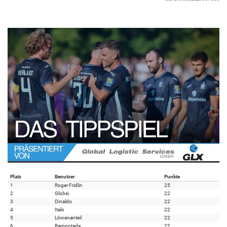
Platz
Benutzer
Punkte
1
Roger Fridlin
25
2
Globsi
22
3
Dinaldo
22
4
Italo
22
5
Löwenanteil
22
6
Ramontada
22