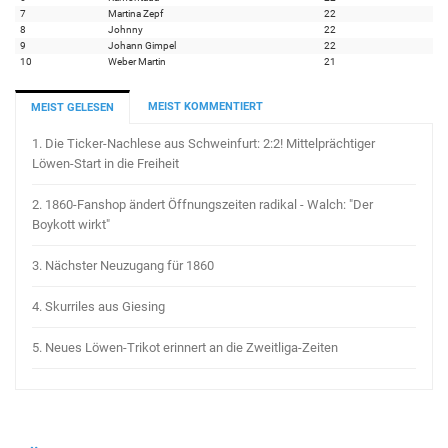
7
Martina Zepf
22
8
Johnny
22
9
Johann Gimpel
22
10
Weber Martin
21
MEIST KOMMENTIERT
MEIST GELESEN
1.
Die Ticker-Nachlese aus Schweinfurt: 2:2! Mittelprächtiger
Löwen-Start in die Freiheit
2.
1860-Fanshop ändert Öffnungszeiten radikal - Walch: "Der
Boykott wirkt"
3.
Nächster Neuzugang für 1860
4.
Skurriles aus Giesing
5.
Neues Löwen-Trikot erinnert an die Zweitliga-Zeiten