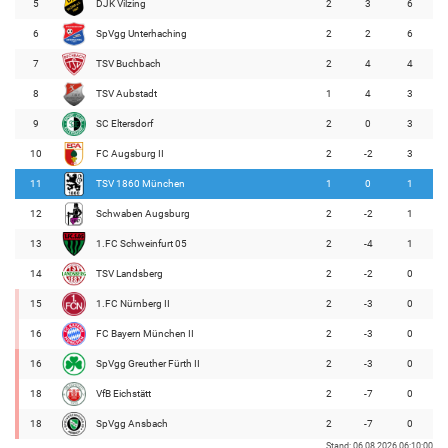
5
DJK Vilzing
2
3
6
6
SpVgg Unterhaching
2
2
6
7
TSV Buchbach
2
4
4
8
TSV Aubstadt
1
4
3
9
SC Eltersdorf
2
0
3
10
FC Augsburg II
2
-2
3
11
TSV 1860 München
1
0
1
12
Schwaben Augsburg
2
-2
1
13
1.FC Schweinfurt 05
2
-4
1
14
TSV Landsberg
2
-2
0
15
1.FC Nürnberg II
2
-3
0
16
FC Bayern München II
2
-3
0
16
SpVgg Greuther Fürth II
2
-3
0
18
VfB Eichstätt
2
-7
0
18
SpVgg Ansbach
2
-7
0
Stand: 06.08.2026 06:10:00