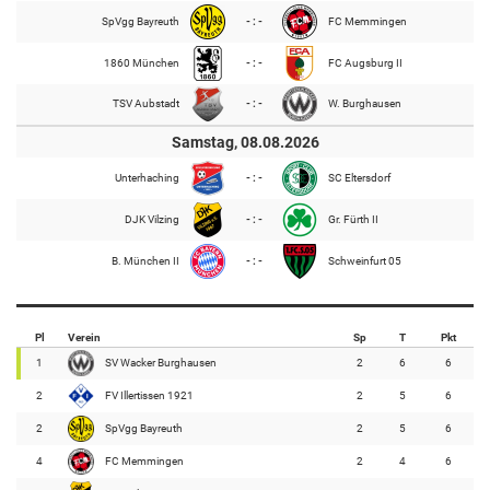
SpVgg Bayreuth
- : -
FC Memmingen
1860 München
- : -
FC Augsburg II
TSV Aubstadt
- : -
W. Burghausen
Samstag, 08.08.2026
Unterhaching
- : -
SC Eltersdorf
DJK Vilzing
- : -
Gr. Fürth II
B. München II
- : -
Schweinfurt 05
Pl
Verein
Sp
T
Pkt
1
SV Wacker Burghausen
2
6
6
2
FV Illertissen 1921
2
5
6
2
SpVgg Bayreuth
2
5
6
4
FC Memmingen
2
4
6