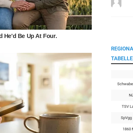
REGIONA
TABELLE
Schwabe
Nü
TSV L
SpVgg 
1860 