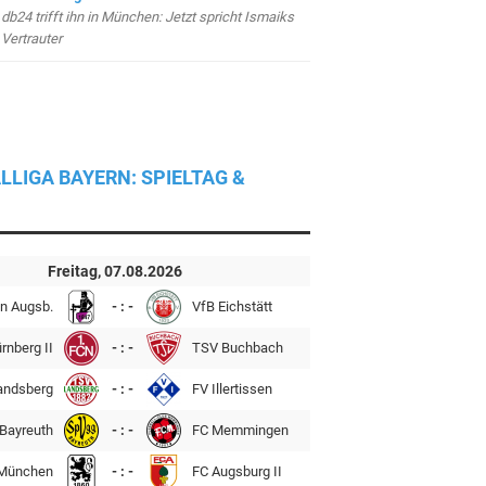
db24 trifft ihn in München: Jetzt spricht Ismaiks
Vertrauter
LLIGA BAYERN: SPIELTAG &
Freitag, 07.08.2026
n Augsb.
- : -
VfB Eichstätt
rnberg II
- : -
TSV Buchbach
andsberg
- : -
FV Illertissen
Bayreuth
- : -
FC Memmingen
München
- : -
FC Augsburg II