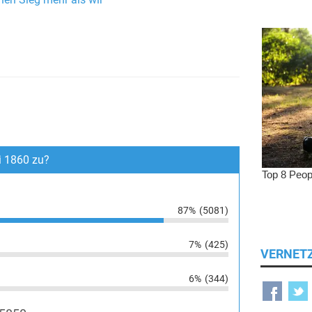
nen Sieg mehr als wir”
i 1860 zu?
87%
(5081)
7%
(425)
VERNET
6%
(344)