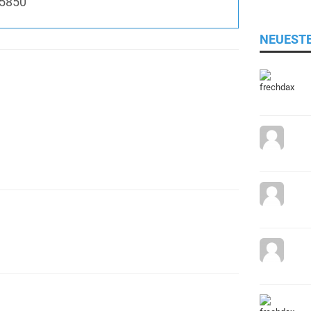
5850
NEUEST