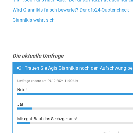
Mit 1.800 Fans nach Aue: “Der dritte Platz hat auch nur ei
Wird Giannikis falsch bewertet? Der dfb24-Quotencheck
Giannikis wehrt sich
Die aktuelle Umfrage
Trauen Sie Agis Giannikis noch den Aufschwung be
Umfrage endete am 29.12.2024 11:00 Uhr
Nein!
Ja!
Mir egal: Baut das Sechzger aus!