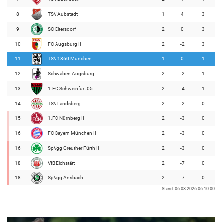
8
TSV Aubstadt
1
4
3
9
SC Eltersdorf
2
0
3
10
FC Augsburg II
2
-2
3
11
TSV 1860 München
1
0
1
12
Schwaben Augsburg
2
-2
1
13
1.FC Schweinfurt 05
2
-4
1
14
TSV Landsberg
2
-2
0
15
1.FC Nürnberg II
2
-3
0
16
FC Bayern München II
2
-3
0
16
SpVgg Greuther Fürth II
2
-3
0
18
VfB Eichstätt
2
-7
0
18
SpVgg Ansbach
2
-7
0
Stand: 06.08.2026 06:10:00