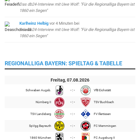
Das db24-Interview mit Uwe Wolf: "Für die Regionalliga Bayern ist
1860 ein Segen"
Karlheinz Helbig
vor 4 Minuten
bei
Das db24-Interview mit Uwe Wolf: "Für die Regionalliga Bayern ist
1860 ein Segen"
REGIONALLIGA BAYERN: SPIELTAG & TABELLE
Freitag, 07.08.2026
Schwaben Augsb.
- : -
VfB Eichstätt
Nürnberg II
- : -
TSV Buchbach
TSV Landsberg
- : -
FV Illertissen
SpVgg Bayreuth
- : -
FC Memmingen
1860 München
- : -
FC Augsburg II