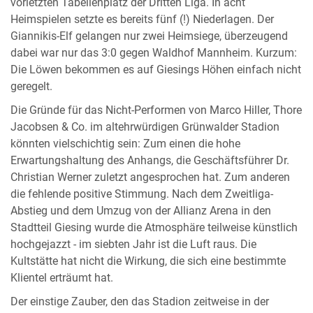
vorletzten Tabellenplatz der Dritten Liga. In acht
Heimspielen setzte es bereits fünf (!) Niederlagen. Der
Giannikis-Elf gelangen nur zwei Heimsiege, überzeugend
dabei war nur das 3:0 gegen Waldhof Mannheim. Kurzum:
Die Löwen bekommen es auf Giesings Höhen einfach nicht
geregelt.
Die Gründe für das Nicht-Performen von Marco Hiller, Thore
Jacobsen & Co. im altehrwürdigen Grünwalder Stadion
könnten vielschichtig sein: Zum einen die hohe
Erwartungshaltung des Anhangs, die Geschäftsführer Dr.
Christian Werner zuletzt angesprochen hat. Zum anderen
die fehlende positive Stimmung. Nach dem Zweitliga-
Abstieg und dem Umzug von der Allianz Arena in den
Stadtteil Giesing wurde die Atmosphäre teilweise künstlich
hochgejazzt - im siebten Jahr ist die Luft raus. Die
Kultstätte hat nicht die Wirkung, die sich eine bestimmte
Klientel erträumt hat.
Der einstige Zauber, den das Stadion zeitweise in der