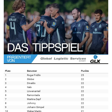
Platz
Benutzer
Punkte
1
Roger Fridlin
25
2
Globsi
22
3
Dinaldo
22
4
Italo
22
5
Löwenanteil
22
6
Ramontada
22
7
Martina Zepf
22
8
Johnny
22
9
Johann Gimpel
22
10
Weber Martin
21