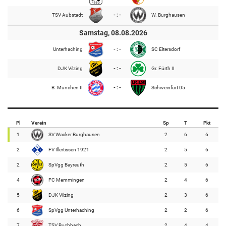
TSV Aubstadt
- : -
W. Burghausen
Samstag, 08.08.2026
Unterhaching
- : -
SC Eltersdorf
DJK Vilzing
- : -
Gr. Fürth II
B. München II
- : -
Schweinfurt 05
Pl
Verein
Sp
T
Pkt
1
SV Wacker Burghausen
2
6
6
2
FV Illertissen 1921
2
5
6
2
SpVgg Bayreuth
2
5
6
4
FC Memmingen
2
4
6
5
DJK Vilzing
2
3
6
6
SpVgg Unterhaching
2
2
6
7
TSV Buchbach
2
4
4