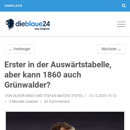
ANMELDEN
Togg
navig
← Vorheriger
Nächster →
Erster in der Auswärtstabelle,
aber kann 1860 auch
Grünwalder?
VON OLIVER GRISS UND STEFAN MATZKE (FOTO)
10.12.2024 10:13
3 Minuten Lesezeit
83 Kommentare