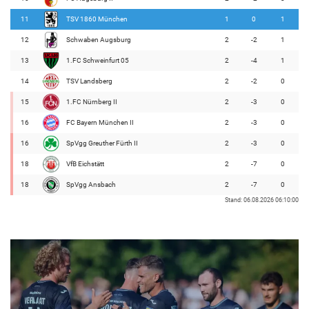
11
TSV 1860 München
1
0
1
12
Schwaben Augsburg
2
-2
1
13
1.FC Schweinfurt 05
2
-4
1
14
TSV Landsberg
2
-2
0
15
1.FC Nürnberg II
2
-3
0
16
FC Bayern München II
2
-3
0
16
SpVgg Greuther Fürth II
2
-3
0
18
VfB Eichstätt
2
-7
0
18
SpVgg Ansbach
2
-7
0
Stand: 06.08.2026 06:10:00