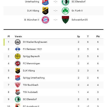
Unterhaching
- : -
SC Eltersdorf
DJK Vilzing
- : -
Gr. Fürth II
B. München II
- : -
Schweinfurt 05
Pl
Verein
Sp
T
Pkt
1
SV Wacker Burghausen
2
6
6
2
FV Illertissen 1921
2
5
6
2
SpVgg Bayreuth
2
5
6
4
FC Memmingen
2
4
6
5
DJK Vilzing
2
3
6
6
SpVgg Unterhaching
2
2
6
7
TSV Buchbach
2
4
4
8
TSV Aubstadt
1
4
3
9
SC Eltersdorf
2
0
3
10
FC Augsburg II
2
-2
3