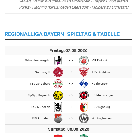
verliert Trainer Kirschbaum an Profiverein - Bayern II holt ersten
Punkt - Haching nur 0:0 gegen Eltersdorf - Mölders zu Eichstätt?
REGIONALLIGA BAYERN: SPIELTAG & TABELLE
Freitag, 07.08.2026
Schwaben Augsb.
- : -
VfB Eichstätt
Nürnberg II
- : -
TSV Buchbach
TSV Landsberg
- : -
FV Illertissen
SpVgg Bayreuth
- : -
FC Memmingen
1860 München
- : -
FC Augsburg II
TSV Aubstadt
- : -
W. Burghausen
Samstag, 08.08.2026