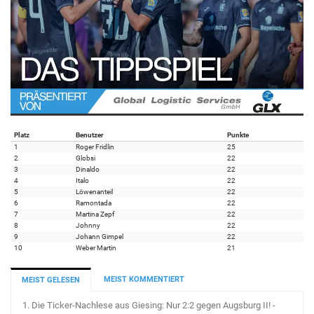
Platz
Benutzer
Punkte
1
Roger Fridlin
25
2
Globsi
22
3
Dinaldo
22
4
Italo
22
5
Löwenanteil
22
6
Ramontada
22
7
Martina Zepf
22
8
Johnny
22
9
Johann Gimpel
22
10
Weber Martin
21
MEIST KOMMENTIERT
MEIST GELESEN
1.
Die Ticker-Nachlese aus Giesing: Nur 2:2 gegen Augsburg II! -