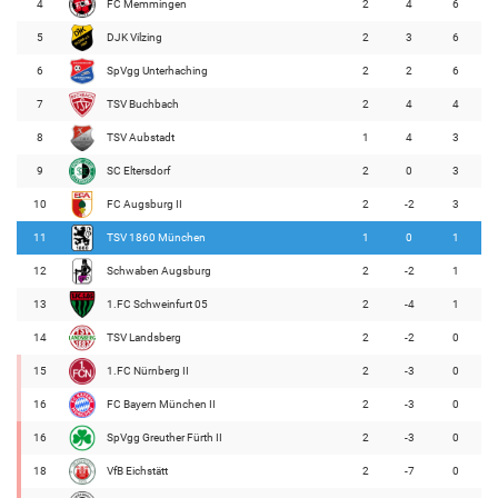
4
FC Memmingen
2
4
6
5
DJK Vilzing
2
3
6
6
SpVgg Unterhaching
2
2
6
7
TSV Buchbach
2
4
4
8
TSV Aubstadt
1
4
3
9
SC Eltersdorf
2
0
3
10
FC Augsburg II
2
-2
3
11
TSV 1860 München
1
0
1
12
Schwaben Augsburg
2
-2
1
13
1.FC Schweinfurt 05
2
-4
1
14
TSV Landsberg
2
-2
0
15
1.FC Nürnberg II
2
-3
0
16
FC Bayern München II
2
-3
0
16
SpVgg Greuther Fürth II
2
-3
0
18
VfB Eichstätt
2
-7
0