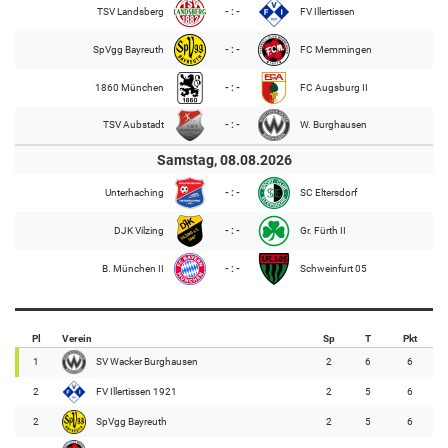
TSV Landsberg
- : -
FV Illertissen
SpVgg Bayreuth
- : -
FC Memmingen
1860 München
- : -
FC Augsburg II
TSV Aubstadt
- : -
W. Burghausen
Samstag, 08.08.2026
Unterhaching
- : -
SC Eltersdorf
DJK Vilzing
- : -
Gr. Fürth II
B. München II
- : -
Schweinfurt 05
Pl
Verein
Sp
T
Pkt
1
SV Wacker Burghausen
2
6
6
2
FV Illertissen 1921
2
5
6
2
SpVgg Bayreuth
2
5
6