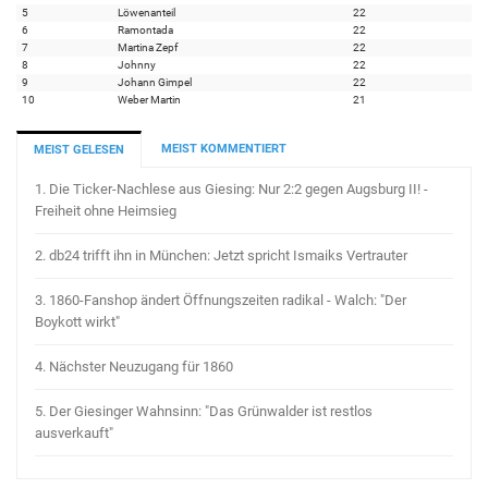
5
Löwenanteil
22
6
Ramontada
22
7
Martina Zepf
22
8
Johnny
22
9
Johann Gimpel
22
10
Weber Martin
21
MEIST KOMMENTIERT
MEIST GELESEN
1.
Die Ticker-Nachlese aus Giesing: Nur 2:2 gegen Augsburg II! -
Freiheit ohne Heimsieg
2.
db24 trifft ihn in München: Jetzt spricht Ismaiks Vertrauter
3.
1860-Fanshop ändert Öffnungszeiten radikal - Walch: "Der
Boykott wirkt"
4.
Nächster Neuzugang für 1860
5.
Der Giesinger Wahnsinn: "Das Grünwalder ist restlos
ausverkauft"