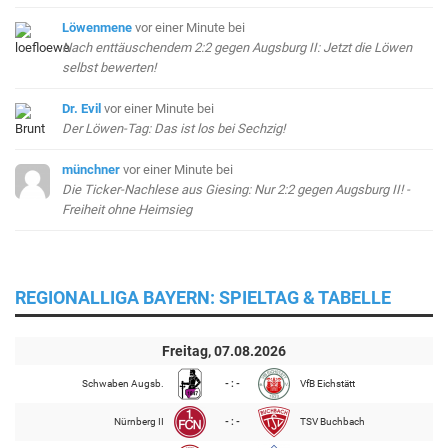
Löwenmene
vor einer Minute
bei
Nach enttäuschendem 2:2 gegen Augsburg II: Jetzt die Löwen
selbst bewerten!
Dr. Evil
vor einer Minute
bei
Der Löwen-Tag: Das ist los bei Sechzig!
münchner
vor einer Minute
bei
Die Ticker-Nachlese aus Giesing: Nur 2:2 gegen Augsburg II! -
Freiheit ohne Heimsieg
REGIONALLIGA BAYERN: SPIELTAG & TABELLE
Freitag, 07.08.2026
Schwaben Augsb.
- : -
VfB Eichstätt
Nürnberg II
- : -
TSV Buchbach