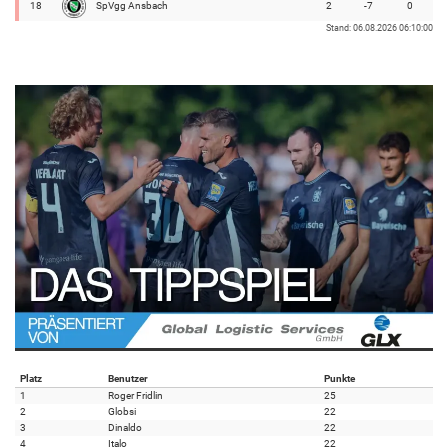
18
SpVgg Ansbach
2
-7
0
Stand: 06.08.2026 06:10:00
Platz
Benutzer
Punkte
1
Roger Fridlin
25
2
Globsi
22
3
Dinaldo
22
4
Italo
22