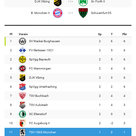
DJK Vilzing
- : -
Gr. Fürth II
B. München II
- : -
Schweinfurt 05
Pl
Verein
Sp
T
Pkt
1
SV Wacker Burghausen
2
6
6
2
FV Illertissen 1921
2
5
6
2
SpVgg Bayreuth
2
5
6
4
FC Memmingen
2
4
6
5
DJK Vilzing
2
3
6
6
SpVgg Unterhaching
2
2
6
7
TSV Buchbach
2
4
4
8
TSV Aubstadt
1
4
3
9
SC Eltersdorf
2
0
3
10
FC Augsburg II
2
-2
3
11
TSV 1860 München
1
0
1