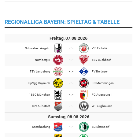
REGIONALLIGA BAYERN: SPIELTAG & TABELLE
Freitag, 07.08.2026
Schwaben Augsb.
- : -
VfB Eichstätt
Nürnberg II
- : -
TSV Buchbach
TSV Landsberg
- : -
FV Illertissen
SpVgg Bayreuth
- : -
FC Memmingen
1860 München
- : -
FC Augsburg II
TSV Aubstadt
- : -
W. Burghausen
Samstag, 08.08.2026
Unterhaching
- : -
SC Eltersdorf