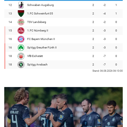
12
Schwaben Augsburg
2
-2
1
13
1.FC Schweinfurt 05
2
-4
1
14
TSV Landsberg
2
-2
0
15
1.FC Nürnberg II
2
-3
0
16
FC Bayern München II
2
-3
0
16
SpVgg Greuther Fürth II
2
-3
0
18
VfB Eichstätt
2
-7
0
18
SpVgg Ansbach
2
-7
0
Stand: 06.08.2026 06:10:00