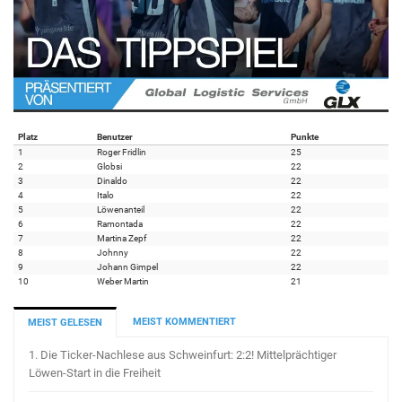
Platz
Benutzer
Punkte
1
Roger Fridlin
25
2
Globsi
22
3
Dinaldo
22
4
Italo
22
5
Löwenanteil
22
6
Ramontada
22
7
Martina Zepf
22
8
Johnny
22
9
Johann Gimpel
22
10
Weber Martin
21
MEIST KOMMENTIERT
MEIST GELESEN
1.
Die Ticker-Nachlese aus Schweinfurt: 2:2! Mittelprächtiger
Löwen-Start in die Freiheit