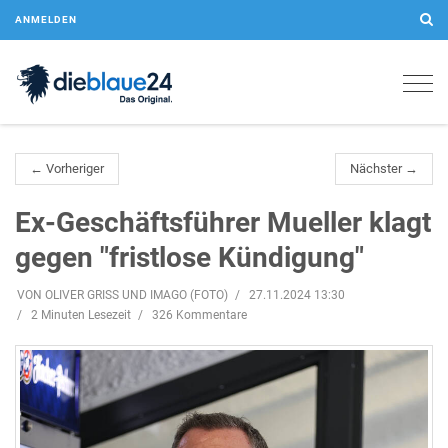
ANMELDEN
Togg
navig
← Vorheriger
Nächster →
Ex-Geschäftsführer Mueller klagt
gegen "fristlose Kündigung"
VON OLIVER GRISS UND IMAGO (FOTO)
27.11.2024 13:30
2 Minuten Lesezeit
326 Kommentare