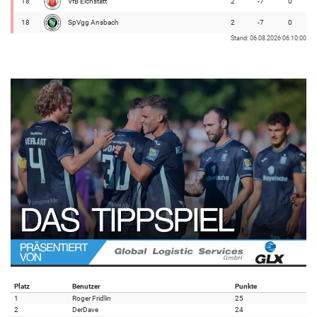
18
VfB Eichstätt
2
-7
0
18
SpVgg Ansbach
2
-7
0
Stand: 06.08.2026 06:10:00
Platz
Benutzer
Punkte
1
Roger Fridlin
25
2
DerDave
24