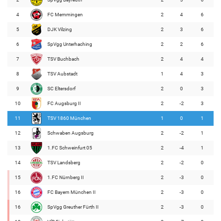
4
FC Memmingen
2
4
6
5
DJK Vilzing
2
3
6
6
SpVgg Unterhaching
2
2
6
7
TSV Buchbach
2
4
4
8
TSV Aubstadt
1
4
3
9
SC Eltersdorf
2
0
3
10
FC Augsburg II
2
-2
3
11
TSV 1860 München
1
0
1
12
Schwaben Augsburg
2
-2
1
13
1.FC Schweinfurt 05
2
-4
1
14
TSV Landsberg
2
-2
0
15
1.FC Nürnberg II
2
-3
0
16
FC Bayern München II
2
-3
0
16
SpVgg Greuther Fürth II
2
-3
0