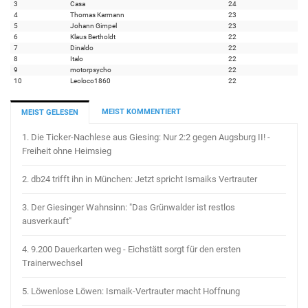
3
Casa
24
4
Thomas Karmann
23
5
Johann Gimpel
23
6
Klaus Bertholdt
22
7
Dinaldo
22
8
Italo
22
9
motorpsycho
22
10
Leoloco1860
22
MEIST KOMMENTIERT
MEIST GELESEN
1.
Die Ticker-Nachlese aus Giesing: Nur 2:2 gegen Augsburg II! -
Freiheit ohne Heimsieg
2.
db24 trifft ihn in München: Jetzt spricht Ismaiks Vertrauter
3.
Der Giesinger Wahnsinn: "Das Grünwalder ist restlos
ausverkauft"
4.
9.200 Dauerkarten weg - Eichstätt sorgt für den ersten
Trainerwechsel
5.
Löwenlose Löwen: Ismaik-Vertrauter macht Hoffnung