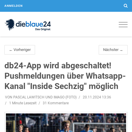
ANMELDEN
Togg
navig
← Vorheriger
Nächster →
db24-App wird abgeschaltet!
Pushmeldungen über Whatsapp-
Kanal "Inside Sechzig" möglich
VON PASCAL LAWITSCH UND IMAGO (FOTO)
20.11.2024 13:36
1 Minute Lesezeit
31 Kommentare