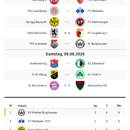
TSV Landsberg
- : -
FV Illertissen
SpVgg Bayreuth
- : -
FC Memmingen
1860 München
2 : 2
FC Augsburg II
TSV Aubstadt
- : -
W. Burghausen
Samstag, 08.08.2026
Unterhaching
- : -
SC Eltersdorf
DJK Vilzing
- : -
Gr. Fürth II
B. München II
1 : 1
Schweinfurt 05
Pl
Verein
Sp
T
Pkt
1
SV Wacker Burghausen
2
6
6
2
FV Illertissen 1921
2
5
6
2
SpVgg Bayreuth
2
5
6