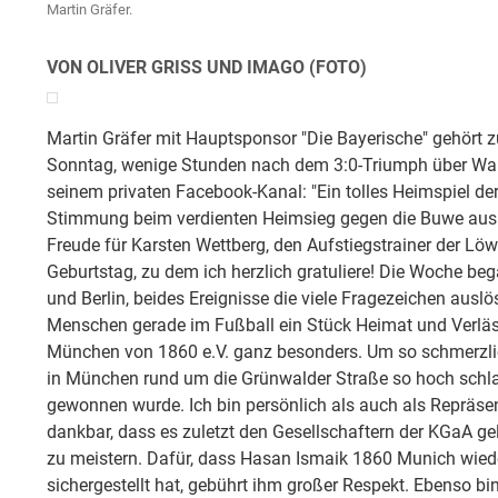
Martin Gräfer.
VON OLIVER GRISS UND IMAGO (FOTO)
Martin Gräfer mit Hauptsponsor "Die Bayerische" gehört
Sonntag, wenige Stunden nach dem 3:0-Triumph über Wal
seinem privaten Facebook-Kanal: "Ein tolles Heimspiel 
Stimmung beim verdienten Heimsieg gegen die Buwe aus 
Freude für Karsten Wettberg, den Aufstiegstrainer der Lö
Geburtstag, zu dem ich herzlich gratuliere! Die Woche b
und Berlin, beides Ereignisse die viele Fragezeichen auslö
Menschen gerade im Fußball ein Stück Heimat und Verläss
München von 1860 e.V. ganz besonders. Um so schmerzlich
in München rund um die Grünwalder Straße so hoch schla
gewonnen wurde. Ich bin persönlich als auch als Repräse
dankbar, dass es zuletzt den Gesellschaftern der KGaA gelun
zu meistern. Dafür, dass Hasan Ismaik 1860 Munich wieder
sichergestellt hat, gebührt ihm großer Respekt. Ebenso b