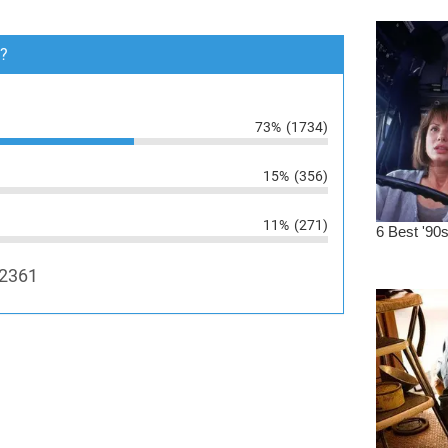
e?
73%
(1734)
15%
(356)
11%
(271)
2361