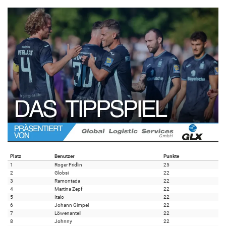
Platz
Benutzer
Punkte
1
Roger Fridlin
25
2
Globsi
22
3
Ramontada
22
4
Martina Zepf
22
5
Italo
22
6
Johann Gimpel
22
7
Löwenanteil
22
8
Johnny
22