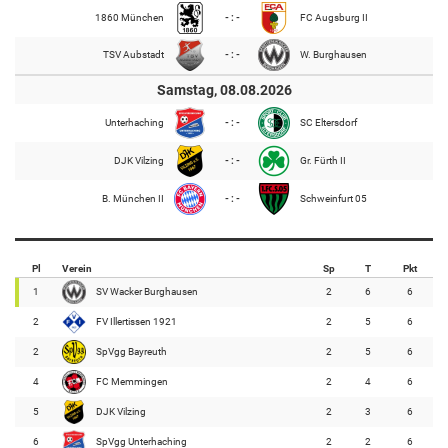
1860 München
- : -
FC Augsburg II
TSV Aubstadt
- : -
W. Burghausen
Samstag, 08.08.2026
Unterhaching
- : -
SC Eltersdorf
DJK Vilzing
- : -
Gr. Fürth II
B. München II
- : -
Schweinfurt 05
Pl
Verein
Sp
T
Pkt
1
SV Wacker Burghausen
2
6
6
2
FV Illertissen 1921
2
5
6
2
SpVgg Bayreuth
2
5
6
4
FC Memmingen
2
4
6
5
DJK Vilzing
2
3
6
6
SpVgg Unterhaching
2
2
6