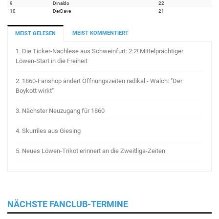
9
Dinaldo
22
10
DerDave
21
MEIST KOMMENTIERT
MEIST GELESEN
1.
Die Ticker-Nachlese aus Schweinfurt: 2:2! Mittelprächtiger
Löwen-Start in die Freiheit
2.
1860-Fanshop ändert Öffnungszeiten radikal - Walch: "Der
Boykott wirkt"
3.
Nächster Neuzugang für 1860
4.
Skurriles aus Giesing
5.
Neues Löwen-Trikot erinnert an die Zweitliga-Zeiten
NÄCHSTE FANCLUB-TERMINE