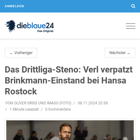
ANMELDEN
Togg
navig
← Vorheriger
Nächster →
Das Drittliga-Steno: Verl verpatzt
Brinkmann-Einstand bei Hansa
Rostock
VON OLIVER GRISS UND IMAGO (FOTO)
08.11.2024 20:58
1 Minute Lesezeit
0 Kommentare