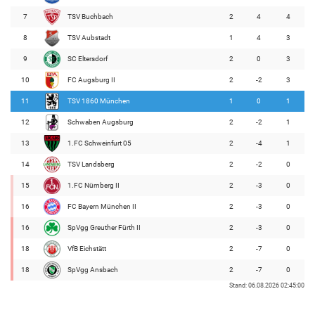
7
TSV Buchbach
2
4
4
8
TSV Aubstadt
1
4
3
9
SC Eltersdorf
2
0
3
10
FC Augsburg II
2
-2
3
11
TSV 1860 München
1
0
1
12
Schwaben Augsburg
2
-2
1
13
1.FC Schweinfurt 05
2
-4
1
14
TSV Landsberg
2
-2
0
15
1.FC Nürnberg II
2
-3
0
16
FC Bayern München II
2
-3
0
16
SpVgg Greuther Fürth II
2
-3
0
18
VfB Eichstätt
2
-7
0
18
SpVgg Ansbach
2
-7
0
Stand: 06.08.2026 02:45:00