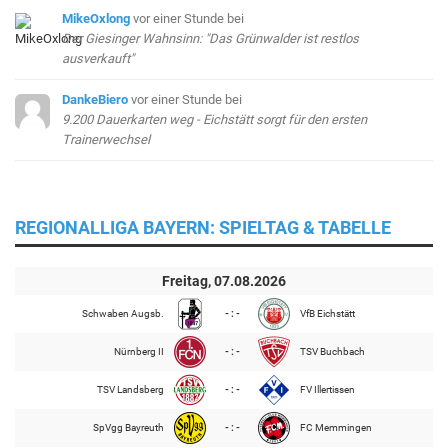
MikeOxlong
vor einer Stunde
bei
Der Giesinger Wahnsinn: "Das Grünwalder ist restlos
ausverkauft"
DankeBiero
vor einer Stunde
bei
9.200 Dauerkarten weg - Eichstätt sorgt für den ersten
Trainerwechsel
REGIONALLIGA BAYERN: SPIELTAG & TABELLE
Freitag, 07.08.2026
Schwaben Augsb.
- : -
VfB Eichstätt
Nürnberg II
- : -
TSV Buchbach
TSV Landsberg
- : -
FV Illertissen
SpVgg Bayreuth
- : -
FC Memmingen