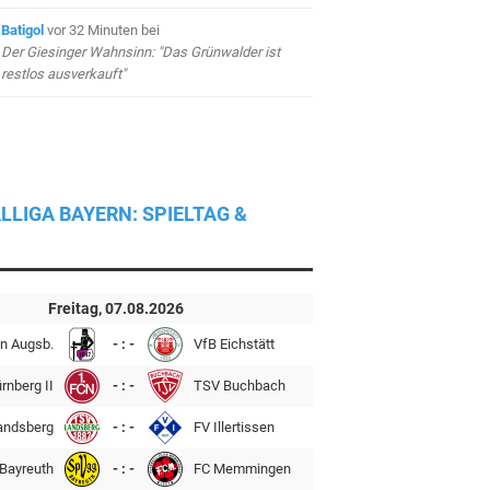
Batigol
vor 32 Minuten
bei
Der Giesinger Wahnsinn: "Das Grünwalder ist
restlos ausverkauft"
LLIGA BAYERN: SPIELTAG &
Freitag, 07.08.2026
n Augsb.
- : -
VfB Eichstätt
rnberg II
- : -
TSV Buchbach
andsberg
- : -
FV Illertissen
Bayreuth
- : -
FC Memmingen