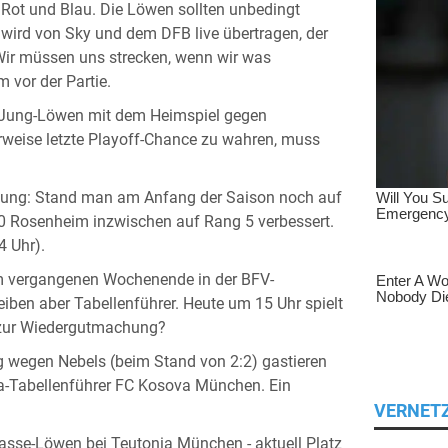
ot und Blau. Die Löwen sollten unbedingt
e wird von Sky und dem DFB live übertragen, der
n. Wir müssen uns strecken, wenn wir was
 vor der Partie.
n Jung-Löwen mit dem Heimspiel gegen
rweise letzte Playoff-Chance zu wahren, muss
klung: Stand man am Anfang der Saison noch auf
60 Rosenheim inzwischen auf Rang 5 verbessert.
 Uhr).
am vergangenen Wochenende in der BFV-
eiben aber Tabellenführer. Heute um 15 Uhr spielt
 zur Wiedergutmachung?
 wegen Nebels (beim Stand von 2:2) gastieren
a-Tabellenführer FC Kosova München. Ein
VERNET
asse-Löwen bei Teutonia München - aktuell Platz