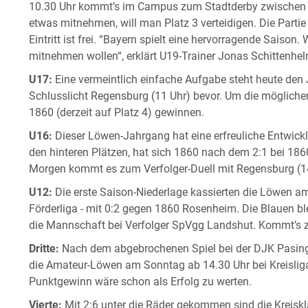
10.30 Uhr kommt’s im Campus zum Stadtderby zwischen R
etwas mitnehmen, will man Platz 3 verteidigen. Die Parti
Eintritt ist frei. “Bayern spielt eine hervorragende Saiso
mitnehmen wollen“, erklärt U19-Trainer Jonas Schittenhelm
U17:
Eine vermeintlich einfache Aufgabe steht heute de
Schlusslicht Regensburg (11 Uhr) bevor. Um die mögliche
1860 (derzeit auf Platz 4) gewinnen.
U16:
Dieser Löwen-Jahrgang hat eine erfreuliche Entwic
den hinteren Plätzen, hat sich 1860 nach dem 2:1 bei 18
Morgen kommt es zum Verfolger-Duell mit Regensburg (14
U12:
Die erste Saison-Niederlage kassierten die Löwen 
Förderliga - mit 0:2 gegen 1860 Rosenheim. Die Blauen bl
die Mannschaft bei Verfolger SpVgg Landshut. Kommt’s
Dritte:
Nach dem abgebrochenen Spiel bei der DJK Pasing
die Amateur-Löwen am Sonntag ab 14.30 Uhr bei Kreislig
Punktgewinn wäre schon als Erfolg zu werten.
Vierte:
Mit 2:6 unter die Räder gekommen sind die Kreiskl