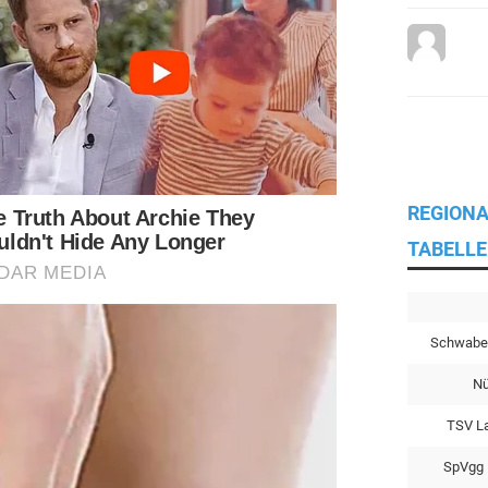
REGIONA
TABELLE
Schwabe
Nü
TSV L
SpVgg 