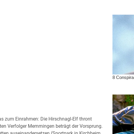
as zum Einrahmen: Die Hirschnagl-Elf thront
ersten Verfolger Memmingen beträgt der Vorsprung.
tten auseinandersetzen (Sportpark in Kirchheim,