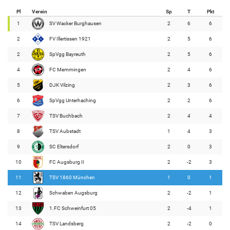
Pl
Verein
Sp
T
Pkt
1
SV Wacker Burghausen
2
6
6
2
FV Illertissen 1921
2
5
6
2
SpVgg Bayreuth
2
5
6
4
FC Memmingen
2
4
6
5
DJK Vilzing
2
3
6
6
SpVgg Unterhaching
2
2
6
7
TSV Buchbach
2
4
4
8
TSV Aubstadt
1
4
3
9
SC Eltersdorf
2
0
3
10
FC Augsburg II
2
-2
3
11
TSV 1860 München
1
0
1
12
Schwaben Augsburg
2
-2
1
13
1.FC Schweinfurt 05
2
-4
1
14
TSV Landsberg
2
-2
0