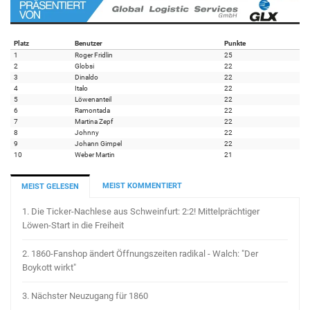
Platz
Benutzer
Punkte
1
Roger Fridlin
25
2
Globsi
22
3
Dinaldo
22
4
Italo
22
5
Löwenanteil
22
6
Ramontada
22
7
Martina Zepf
22
8
Johnny
22
9
Johann Gimpel
22
10
Weber Martin
21
MEIST KOMMENTIERT
MEIST GELESEN
1.
Die Ticker-Nachlese aus Schweinfurt: 2:2! Mittelprächtiger
Löwen-Start in die Freiheit
2.
1860-Fanshop ändert Öffnungszeiten radikal - Walch: "Der
Boykott wirkt"
3.
Nächster Neuzugang für 1860