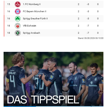
15
1.FC Nürnberg II
2
-3
0
16
FC Bayern München II
2
-3
0
16
SpVgg Greuther Fürth II
2
-3
0
18
VfB Eichstätt
2
-7
0
18
SpVgg Ansbach
2
-7
0
Stand: 06.08.2026 06:10:00