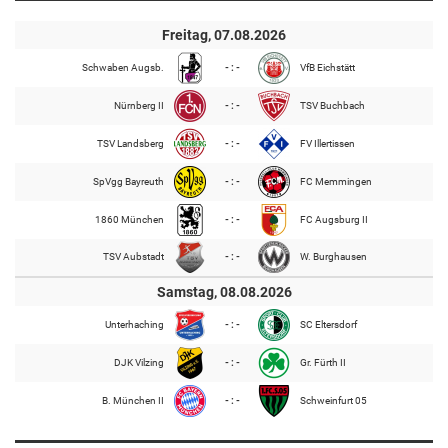
Freitag, 07.08.2026
Schwaben Augsb.
- : -
VfB Eichstätt
Nürnberg II
- : -
TSV Buchbach
TSV Landsberg
- : -
FV Illertissen
SpVgg Bayreuth
- : -
FC Memmingen
1860 München
- : -
FC Augsburg II
TSV Aubstadt
- : -
W. Burghausen
Samstag, 08.08.2026
Unterhaching
- : -
SC Eltersdorf
DJK Vilzing
- : -
Gr. Fürth II
B. München II
- : -
Schweinfurt 05