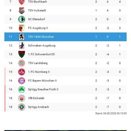
7
TSV Buchbach
2
4
4
8
TSV Aubstadt
1
4
3
9
SC Eltersdorf
2
0
3
10
FC Augsburg II
2
-2
3
11
TSV 1860 München
1
0
1
12
Schwaben Augsburg
2
-2
1
13
1.FC Schweinfurt 05
2
-4
1
14
TSV Landsberg
2
-2
0
15
1.FC Nürnberg II
2
-3
0
16
FC Bayern München II
2
-3
0
16
SpVgg Greuther Fürth II
2
-3
0
18
VfB Eichstätt
2
-7
0
18
SpVgg Ansbach
2
-7
0
Stand: 06.08.2026 06:10:00