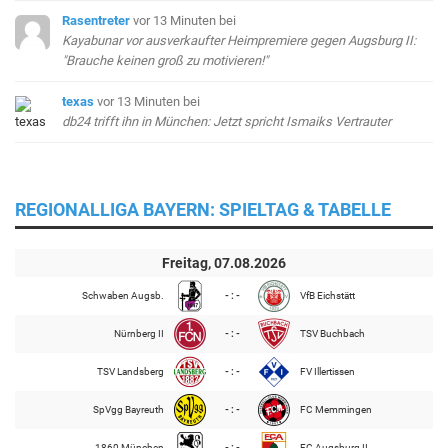
Rasentreter
vor 13 Minuten
bei
Kayabunar vor ausverkaufter Heimpremiere gegen Augsburg II:
"Brauche keinen groß zu motivieren!"
texas
vor 13 Minuten
bei
db24 trifft ihn in München: Jetzt spricht Ismaiks Vertrauter
REGIONALLIGA BAYERN: SPIELTAG & TABELLE
Freitag, 07.08.2026
Schwaben Augsb.
- : -
VfB Eichstätt
Nürnberg II
- : -
TSV Buchbach
TSV Landsberg
- : -
FV Illertissen
SpVgg Bayreuth
- : -
FC Memmingen
1860 München
- : -
FC Augsburg II