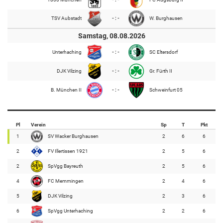
TSV Aubstadt
- : -
W. Burghausen
Samstag, 08.08.2026
Unterhaching
- : -
SC Eltersdorf
DJK Vilzing
- : -
Gr. Fürth II
B. München II
- : -
Schweinfurt 05
Pl
Verein
Sp
T
Pkt
1
SV Wacker Burghausen
2
6
6
2
FV Illertissen 1921
2
5
6
2
SpVgg Bayreuth
2
5
6
4
FC Memmingen
2
4
6
5
DJK Vilzing
2
3
6
6
SpVgg Unterhaching
2
2
6