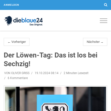
ANMELDEN
Togg
navig
← Vorheriger
Nächster →
Der Löwen-Tag: Das ist los bei
Sechzig!
VON OLIVER GRISS
19.10.2024 08:14
2 Minuten Lesezeit
6 Kommentare