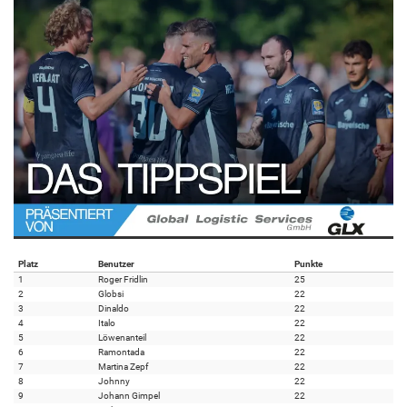
Platz
Benutzer
Punkte
1
Roger Fridlin
25
2
Globsi
22
3
Dinaldo
22
4
Italo
22
5
Löwenanteil
22
6
Ramontada
22
7
Martina Zepf
22
8
Johnny
22
9
Johann Gimpel
22