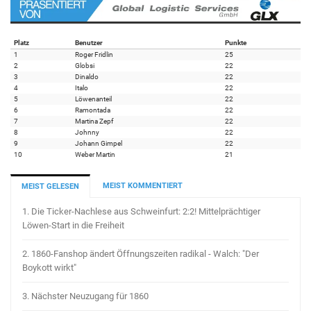
Platz
Benutzer
Punkte
1
Roger Fridlin
25
2
Globsi
22
3
Dinaldo
22
4
Italo
22
5
Löwenanteil
22
6
Ramontada
22
7
Martina Zepf
22
8
Johnny
22
9
Johann Gimpel
22
10
Weber Martin
21
MEIST KOMMENTIERT
MEIST GELESEN
1.
Die Ticker-Nachlese aus Schweinfurt: 2:2! Mittelprächtiger
Löwen-Start in die Freiheit
2.
1860-Fanshop ändert Öffnungszeiten radikal - Walch: "Der
Boykott wirkt"
3.
Nächster Neuzugang für 1860