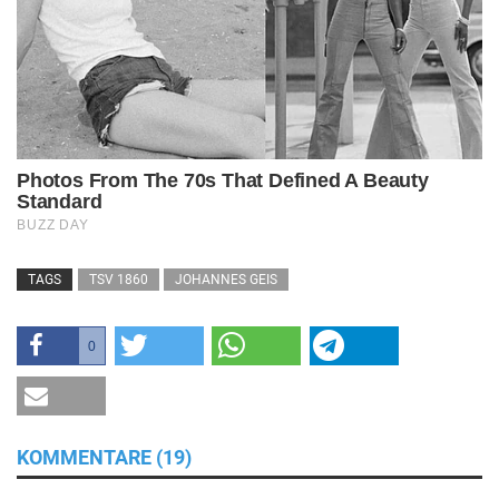
TAGS
TSV 1860
JOHANNES GEIS
0
KOMMENTARE (19)