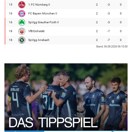
15
1.FC Nürnberg II
2
-3
0
16
FC Bayern München II
2
-3
0
16
SpVgg Greuther Fürth II
2
-3
0
18
VfB Eichstätt
2
-7
0
18
SpVgg Ansbach
2
-7
0
Stand: 06.08.2026 06:10:00