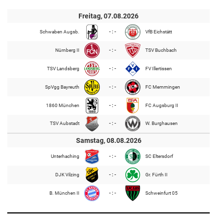
Freitag, 07.08.2026
Schwaben Augsb.
- : -
VfB Eichstätt
Nürnberg II
- : -
TSV Buchbach
TSV Landsberg
- : -
FV Illertissen
SpVgg Bayreuth
- : -
FC Memmingen
1860 München
- : -
FC Augsburg II
TSV Aubstadt
- : -
W. Burghausen
Samstag, 08.08.2026
Unterhaching
- : -
SC Eltersdorf
DJK Vilzing
- : -
Gr. Fürth II
B. München II
- : -
Schweinfurt 05