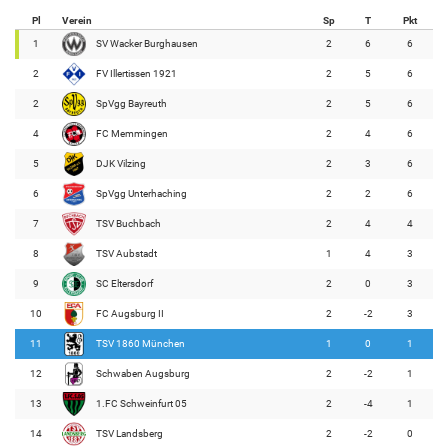
Pl
Verein
Sp
T
Pkt
1
SV Wacker Burghausen
2
6
6
2
FV Illertissen 1921
2
5
6
2
SpVgg Bayreuth
2
5
6
4
FC Memmingen
2
4
6
5
DJK Vilzing
2
3
6
6
SpVgg Unterhaching
2
2
6
7
TSV Buchbach
2
4
4
8
TSV Aubstadt
1
4
3
9
SC Eltersdorf
2
0
3
10
FC Augsburg II
2
-2
3
11
TSV 1860 München
1
0
1
12
Schwaben Augsburg
2
-2
1
13
1.FC Schweinfurt 05
2
-4
1
14
TSV Landsberg
2
-2
0