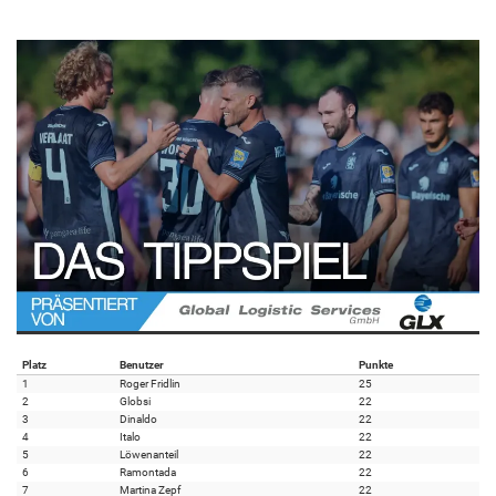
Platz
Benutzer
Punkte
1
Roger Fridlin
25
2
Globsi
22
3
Dinaldo
22
4
Italo
22
5
Löwenanteil
22
6
Ramontada
22
7
Martina Zepf
22