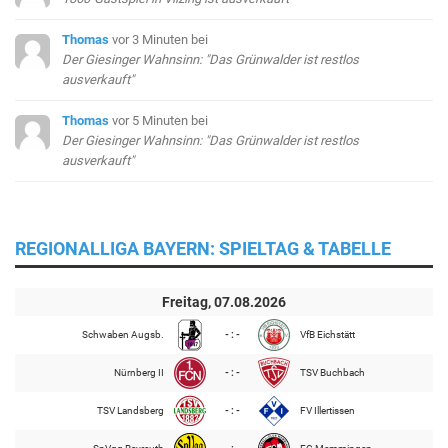
Thomas
vor 3 Minuten
bei
Der Giesinger Wahnsinn: "Das Grünwalder ist restlos
ausverkauft"
Thomas
vor 5 Minuten
bei
Der Giesinger Wahnsinn: "Das Grünwalder ist restlos
ausverkauft"
REGIONALLIGA BAYERN: SPIELTAG & TABELLE
Freitag, 07.08.2026
Schwaben Augsb.
- : -
VfB Eichstätt
Nürnberg II
- : -
TSV Buchbach
TSV Landsberg
- : -
FV Illertissen