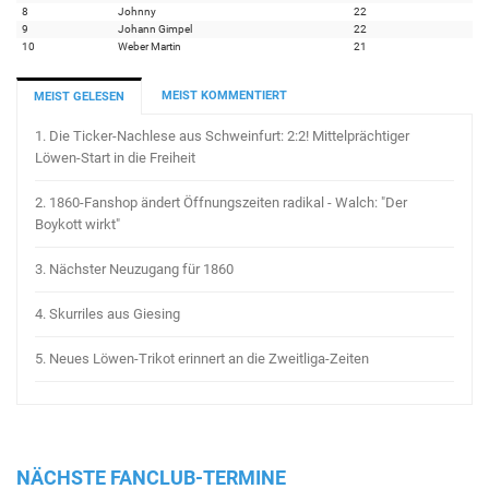
8
Johnny
22
9
Johann Gimpel
22
10
Weber Martin
21
MEIST KOMMENTIERT
MEIST GELESEN
1.
Die Ticker-Nachlese aus Schweinfurt: 2:2! Mittelprächtiger
Löwen-Start in die Freiheit
2.
1860-Fanshop ändert Öffnungszeiten radikal - Walch: "Der
Boykott wirkt"
3.
Nächster Neuzugang für 1860
4.
Skurriles aus Giesing
5.
Neues Löwen-Trikot erinnert an die Zweitliga-Zeiten
NÄCHSTE FANCLUB-TERMINE