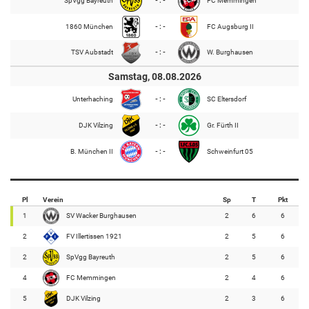
SpVgg Bayreuth
- : -
FC Memmingen
1860 München
- : -
FC Augsburg II
TSV Aubstadt
- : -
W. Burghausen
Samstag, 08.08.2026
Unterhaching
- : -
SC Eltersdorf
DJK Vilzing
- : -
Gr. Fürth II
B. München II
- : -
Schweinfurt 05
Pl
Verein
Sp
T
Pkt
1
SV Wacker Burghausen
2
6
6
2
FV Illertissen 1921
2
5
6
2
SpVgg Bayreuth
2
5
6
4
FC Memmingen
2
4
6
5
DJK Vilzing
2
3
6