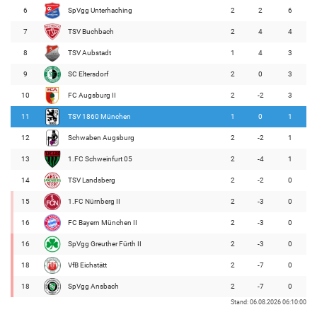
6
SpVgg Unterhaching
2
2
6
7
TSV Buchbach
2
4
4
8
TSV Aubstadt
1
4
3
9
SC Eltersdorf
2
0
3
10
FC Augsburg II
2
-2
3
11
TSV 1860 München
1
0
1
12
Schwaben Augsburg
2
-2
1
13
1.FC Schweinfurt 05
2
-4
1
14
TSV Landsberg
2
-2
0
15
1.FC Nürnberg II
2
-3
0
16
FC Bayern München II
2
-3
0
16
SpVgg Greuther Fürth II
2
-3
0
18
VfB Eichstätt
2
-7
0
18
SpVgg Ansbach
2
-7
0
Stand: 06.08.2026 06:10:00