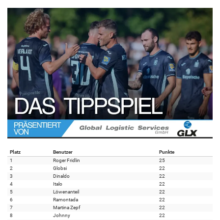
Platz
Benutzer
Punkte
1
Roger Fridlin
25
2
Globsi
22
3
Dinaldo
22
4
Italo
22
5
Löwenanteil
22
6
Ramontada
22
7
Martina Zepf
22
8
Johnny
22