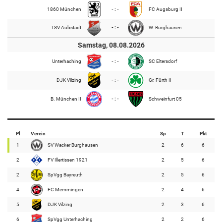
1860 München
- : -
FC Augsburg II
TSV Aubstadt
- : -
W. Burghausen
Samstag, 08.08.2026
Unterhaching
- : -
SC Eltersdorf
DJK Vilzing
- : -
Gr. Fürth II
B. München II
- : -
Schweinfurt 05
Pl
Verein
Sp
T
Pkt
1
SV Wacker Burghausen
2
6
6
2
FV Illertissen 1921
2
5
6
2
SpVgg Bayreuth
2
5
6
4
FC Memmingen
2
4
6
5
DJK Vilzing
2
3
6
6
SpVgg Unterhaching
2
2
6