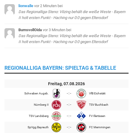
lionwalle
vor 2 Minuten
bei
Das Regionalliga-Steno: Vilzing behält die weiße Weste - Bayern
II holt ersten Punkt - Haching nur 0:0 gegen Eltersdorf
BumsvollOida
vor 3 Minuten
bei
Das Regionalliga-Steno: Vilzing behält die weiße Weste - Bayern
II holt ersten Punkt - Haching nur 0:0 gegen Eltersdorf
REGIONALLIGA BAYERN: SPIELTAG & TABELLE
Freitag, 07.08.2026
Schwaben Augsb.
- : -
VfB Eichstätt
Nürnberg II
- : -
TSV Buchbach
TSV Landsberg
- : -
FV Illertissen
SpVgg Bayreuth
- : -
FC Memmingen