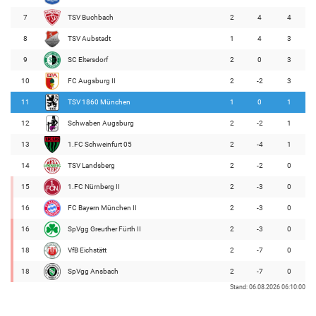
7
TSV Buchbach
2
4
4
8
TSV Aubstadt
1
4
3
9
SC Eltersdorf
2
0
3
10
FC Augsburg II
2
-2
3
11
TSV 1860 München
1
0
1
12
Schwaben Augsburg
2
-2
1
13
1.FC Schweinfurt 05
2
-4
1
14
TSV Landsberg
2
-2
0
15
1.FC Nürnberg II
2
-3
0
16
FC Bayern München II
2
-3
0
16
SpVgg Greuther Fürth II
2
-3
0
18
VfB Eichstätt
2
-7
0
18
SpVgg Ansbach
2
-7
0
Stand: 06.08.2026 06:10:00