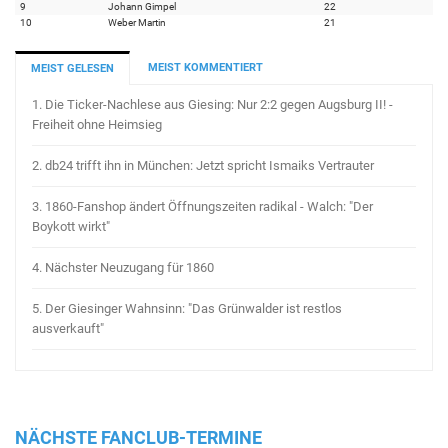
9
Johann Gimpel
22
10
Weber Martin
21
MEIST KOMMENTIERT
MEIST GELESEN
1.
Die Ticker-Nachlese aus Giesing: Nur 2:2 gegen Augsburg II! -
Freiheit ohne Heimsieg
2.
db24 trifft ihn in München: Jetzt spricht Ismaiks Vertrauter
3.
1860-Fanshop ändert Öffnungszeiten radikal - Walch: "Der
Boykott wirkt"
4.
Nächster Neuzugang für 1860
5.
Der Giesinger Wahnsinn: "Das Grünwalder ist restlos
ausverkauft"
NÄCHSTE FANCLUB-TERMINE