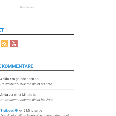
ZT
E KOMMENTARE
Altlöwe60
gerade eben
bei
Sturmtalent Calderon bleibt bis 2028
Anda
vor einer Minute
bei
Sturmtalent Calderon bleibt bis 2028
Steilpass ⚽
vor 2 Minuten
bei
Das Regionalliga-Steno: Kayabunar wünscht sich