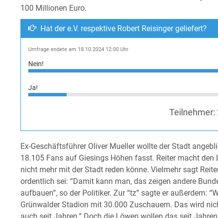
100 Millionen Euro.
Hat der e.V. respektive Robert Reisinger geliefert?
Umfrage endete am 18.10.2024 12:00 Uhr
Nein!
Ja!
Teilnehmer:
Ex-Geschäftsführer Oliver Mueller wollte der Stadt angebli
18.105 Fans auf Giesings Höhen fasst. Reiter macht den 
nicht mehr mit der Stadt reden könne. Vielmehr sagt Reit
ordentlich sei: “Damit kann man, das zeigen andere Bun
aufbauen”, so der Politiker. Zur “tz” sagte er außerdem: “
Grünwalder Stadion mit 30.000 Zuschauern. Das wird nic
auch seit Jahren.” Doch die Löwen wollen das seit Jahre