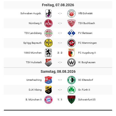
Freitag, 07.08.2026
Schwaben Augsb.
- : -
VfB Eichstätt
Nürnberg II
- : -
TSV Buchbach
TSV Landsberg
- : -
FV Illertissen
SpVgg Bayreuth
- : -
FC Memmingen
1860 München
2 : 2
FC Augsburg II
TSV Aubstadt
- : -
W. Burghausen
Samstag, 08.08.2026
Unterhaching
- : -
SC Eltersdorf
DJK Vilzing
- : -
Gr. Fürth II
B. München II
1 : 1
Schweinfurt 05