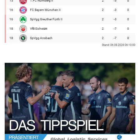
15
1.FC Nürnberg II
2
-3
0
16
FC Bayern München II
2
-3
0
16
SpVgg Greuther Fürth II
2
-3
0
18
VfB Eichstätt
2
-7
0
18
SpVgg Ansbach
2
-7
0
Stand: 06.08.2026 06:10:00