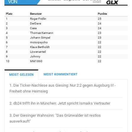
Platz
Benutzer
Punkte
1
Roger Fridlin
25
2
DerDave
24
3
Casa
24
4
Thomas Karmann
23
5
Johann Gimpel
23
6
motorpsycho
22
7
Klaus Bertholdt
22
8
Löwenanteil
22
9
Johnny
22
10
MM1860
22
MEIST KOMMENTIERT
MEIST GELESEN
1.
Die Ticker-Nachlese aus Giesing: Nur 2:2 gegen Augsburg II! -
Freiheit ohne Heimsieg
2.
db24 trifft ihn in München: Jetzt spricht Ismaiks Vertrauter
3.
Der Giesinger Wahnsinn: "Das Grünwalder ist restlos
ausverkauft"