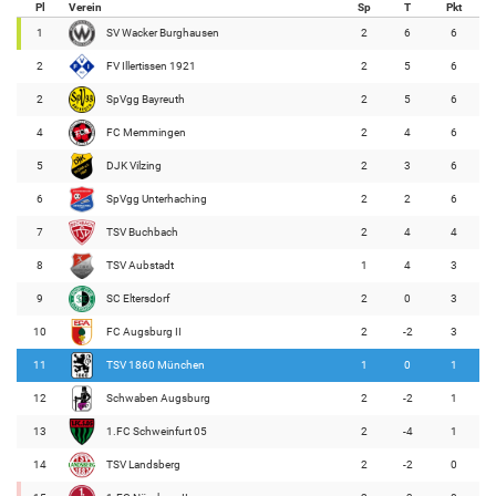
Pl
Verein
Sp
T
Pkt
1
SV Wacker Burghausen
2
6
6
2
FV Illertissen 1921
2
5
6
2
SpVgg Bayreuth
2
5
6
4
FC Memmingen
2
4
6
5
DJK Vilzing
2
3
6
6
SpVgg Unterhaching
2
2
6
7
TSV Buchbach
2
4
4
8
TSV Aubstadt
1
4
3
9
SC Eltersdorf
2
0
3
10
FC Augsburg II
2
-2
3
11
TSV 1860 München
1
0
1
12
Schwaben Augsburg
2
-2
1
13
1.FC Schweinfurt 05
2
-4
1
14
TSV Landsberg
2
-2
0