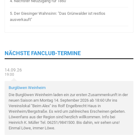
4.
Nächster Neuzugang für 1860
5.
Der Giesinger Wahnsinn: "Das Grünwalder ist restlos
ausverkauft"
NÄCHSTE FANCLUB-TERMINE
14.09.26
19:00
Burglöwen Weinheim
Die Burglöwen Weinheim laden ein zur ersten Zusammenkunft in der
neuen Saison am Montag 14. September 2026 ab 18:60 Uhr ins
Vereinslokal "Beim Alex" ins Rolf Engelbrecht Haus in
Weinheim/Bergstraße. Es wird um zahlreiches Erscheinen gebeten.
Löwenfans aus der Region sind herzlich willkommen. Info bei
Heinrich K. Müller Tel. 06251/9841500. Bis dahin, wir sehen uns!
Einmal Löwe, immer Löwe.