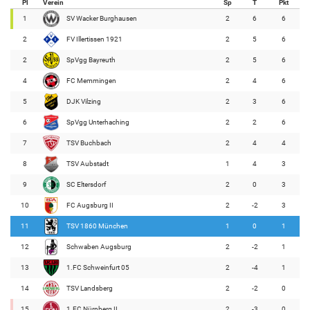
Pl
Verein
Sp
T
Pkt
1
SV Wacker Burghausen
2
6
6
2
FV Illertissen 1921
2
5
6
2
SpVgg Bayreuth
2
5
6
4
FC Memmingen
2
4
6
5
DJK Vilzing
2
3
6
6
SpVgg Unterhaching
2
2
6
7
TSV Buchbach
2
4
4
8
TSV Aubstadt
1
4
3
9
SC Eltersdorf
2
0
3
10
FC Augsburg II
2
-2
3
11
TSV 1860 München
1
0
1
12
Schwaben Augsburg
2
-2
1
13
1.FC Schweinfurt 05
2
-4
1
14
TSV Landsberg
2
-2
0
15
1.FC Nürnberg II
2
-3
0