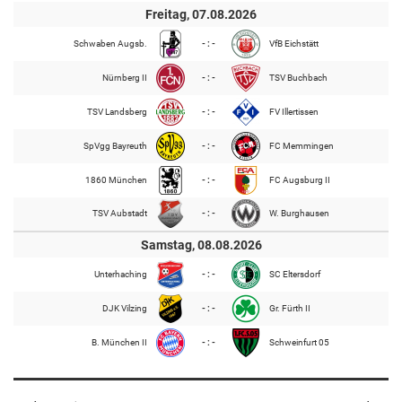
Freitag, 07.08.2026
Schwaben Augsb.
- : -
VfB Eichstätt
Nürnberg II
- : -
TSV Buchbach
TSV Landsberg
- : -
FV Illertissen
SpVgg Bayreuth
- : -
FC Memmingen
1860 München
- : -
FC Augsburg II
TSV Aubstadt
- : -
W. Burghausen
Samstag, 08.08.2026
Unterhaching
- : -
SC Eltersdorf
DJK Vilzing
- : -
Gr. Fürth II
B. München II
- : -
Schweinfurt 05