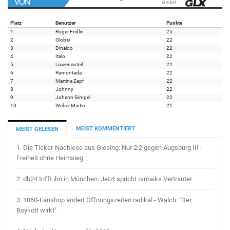
Platz
Benutzer
Punkte
1
Roger Fridlin
25
2
Globsi
22
3
Dinaldo
22
4
Italo
22
5
Löwenanteil
22
6
Ramontada
22
7
Martina Zepf
22
8
Johnny
22
9
Johann Gimpel
22
10
Weber Martin
21
MEIST KOMMENTIERT
MEIST GELESEN
1.
Die Ticker-Nachlese aus Giesing: Nur 2:2 gegen Augsburg II! -
Freiheit ohne Heimsieg
2.
db24 trifft ihn in München: Jetzt spricht Ismaiks Vertrauter
3.
1860-Fanshop ändert Öffnungszeiten radikal - Walch: "Der
Boykott wirkt"