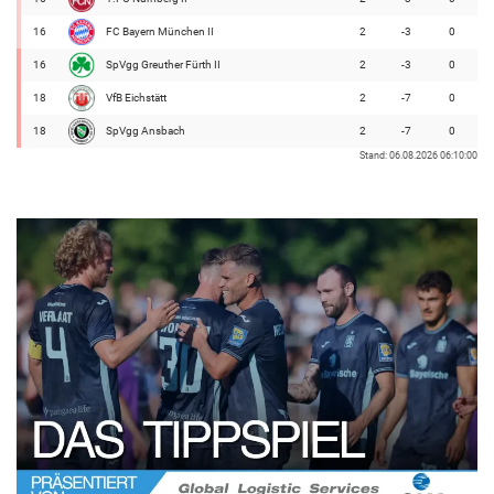
16
FC Bayern München II
2
-3
0
16
SpVgg Greuther Fürth II
2
-3
0
18
VfB Eichstätt
2
-7
0
18
SpVgg Ansbach
2
-7
0
Stand: 06.08.2026 06:10:00