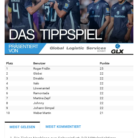
Platz
Benutzer
Punkte
1
Roger Fridlin
25
2
Globsi
22
3
Dinaldo
22
4
Italo
22
5
Löwenanteil
22
6
Ramontada
22
7
Martina Zepf
22
8
Johnny
22
9
Johann Gimpel
22
10
Weber Martin
21
MEIST KOMMENTIERT
MEIST GELESEN