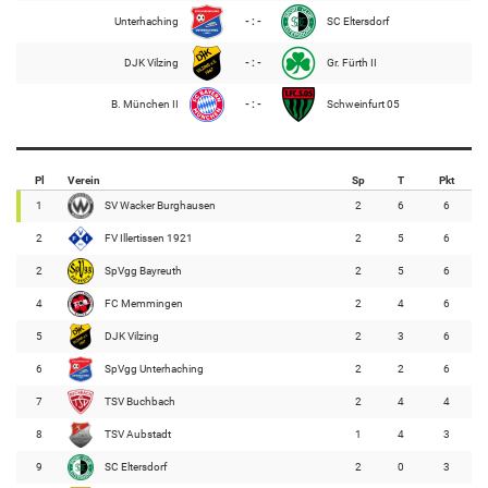
Unterhaching
- : -
SC Eltersdorf
DJK Vilzing
- : -
Gr. Fürth II
B. München II
- : -
Schweinfurt 05
Pl
Verein
Sp
T
Pkt
1
SV Wacker Burghausen
2
6
6
2
FV Illertissen 1921
2
5
6
2
SpVgg Bayreuth
2
5
6
4
FC Memmingen
2
4
6
5
DJK Vilzing
2
3
6
6
SpVgg Unterhaching
2
2
6
7
TSV Buchbach
2
4
4
8
TSV Aubstadt
1
4
3
9
SC Eltersdorf
2
0
3