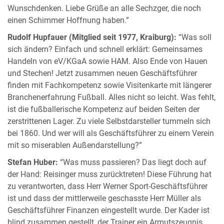
Wunschdenken. Liebe Grüße an alle Sechzger, die noch
einen Schimmer Hoffnung haben.”
Rudolf Hupfauer (Mitglied seit 1977, Kraiburg):
“Was soll
sich ändern? Einfach und schnell erklärt: Gemeinsames
Handeln von eV/KGaA sowie HAM. Also Ende von Hauen
und Stechen! Jetzt zusammen neuen Geschäftsführer
finden mit Fachkompetenz sowie Visitenkarte mit längerer
Branchenerfahrung Fußball. Alles nicht so leicht. Was fehlt,
ist die fußballerische Kompetenz auf beiden Seiten der
zerstrittenen Lager. Zu viele Selbstdarsteller tummeln sich
bei 1860. Und wer will als Geschäftsführer zu einem Verein
mit so miserablen Außendarstellung?”
Stefan Huber:
“Was muss passieren? Das liegt doch auf
der Hand: Reisinger muss zurücktreten! Diese Führung hat
zu verantworten, dass Herr Werner Sport-Geschäftsführer
ist und dass der mittlerweile geschasste Herr Müller als
Geschäftsführer Finanzen eingestellt wurde. Der Kader ist
blind zusammen gestellt, der Trainer ein Armutszeugnis