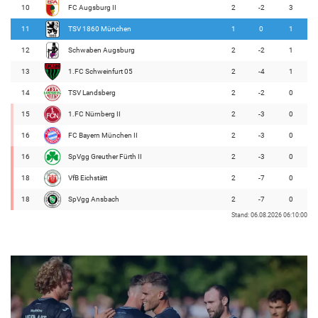
10
FC Augsburg II
2
-2
3
11
TSV 1860 München
1
0
1
12
Schwaben Augsburg
2
-2
1
13
1.FC Schweinfurt 05
2
-4
1
14
TSV Landsberg
2
-2
0
15
1.FC Nürnberg II
2
-3
0
16
FC Bayern München II
2
-3
0
16
SpVgg Greuther Fürth II
2
-3
0
18
VfB Eichstätt
2
-7
0
18
SpVgg Ansbach
2
-7
0
Stand: 06.08.2026 06:10:00