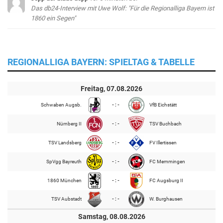
Das db24-Interview mit Uwe Wolf: "Für die Regionalliga Bayern ist
1860 ein Segen"
REGIONALLIGA BAYERN: SPIELTAG & TABELLE
Freitag, 07.08.2026
Schwaben Augsb.
- : -
VfB Eichstätt
Nürnberg II
- : -
TSV Buchbach
TSV Landsberg
- : -
FV Illertissen
SpVgg Bayreuth
- : -
FC Memmingen
1860 München
- : -
FC Augsburg II
TSV Aubstadt
- : -
W. Burghausen
Samstag, 08.08.2026