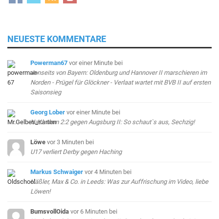
NEUESTE KOMMENTARE
Powerman67
vor einer Minute
bei
Jenseits von Bayern: Oldenburg und Hannover II marschieren im
Norden - Prügel für Glöckner - Verlaat wartet mit BVB II auf ersten
Saisonsieg
Georg Lober
vor einer Minute
bei
Nach dem 2:2 gegen Augsburg II: So schaut`s aus, Sechzig!
Löwe
vor 3 Minuten
bei
U17 verliert Derby gegen Haching
Markus Schwaiger
vor 4 Minuten
bei
Häßler, Max & Co. in Leeds: Was zur Auffrischung im Video, liebe
Löwen!
BumsvollOida
vor 6 Minuten
bei