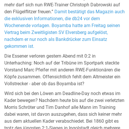
mehr darf sich nun RWE-Trainer Christoph Dabrowski auf
den Flügelflitzer freuen.”
Damit bestätigt das Magazin auch
die exklusiven Informationen, die db24 vor dem
Wochenende vorlagen. Boyamba hatte am Freitag seinen
Vertrag beim Zweitligisten SV Elversberg aufgelöst,
nachdem er nur noch als Bankdrücker zum Einsatz
gekommen ist.
Die Essener verloren gestern Abend mit 0:2 in
Unterhaching: Noch auf der Tribüne im Sportpark steckte
Vorstand Marc Pfeifer mit anderen RWE-Funktionären die
Köpfe zusammen. Offensichtlich fehlt dem Altmeister ein
Vollstrecker - aber ob das Boyamba ist?
Wird sich bei den Löwen am Deadline-Day noch etwas im
Kader bewegen? Nachdem heute bis auf die zwei verletzten
Morris Schröter und Tim Danhof alle Mann im Training
dabei waren, ist davon auszugehen, dass sich keiner mehr
aus dem aktuellen Kader verabschiedet. Bei 1860 gibt es
trotz des jüngsten 2:1-Sieges in Ingolstadt gleich mehrere