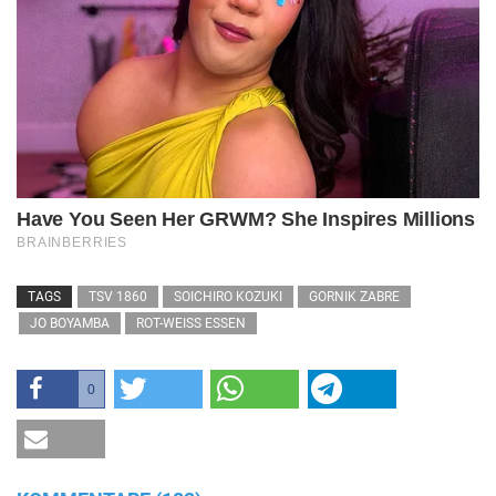
TAGS
TSV 1860
SOICHIRO KOZUKI
GORNIK ZABRE
JO BOYAMBA
ROT-WEISS ESSEN
0