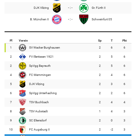
DJK Vilzing
- : -
Gr. Fürth II
B. München II
- : -
Schweinfurt 05
Pl
Verein
Sp
T
Pkt
1
SV Wacker Burghausen
2
6
6
2
FV Illertissen 1921
2
5
6
2
SpVgg Bayreuth
2
5
6
4
FC Memmingen
2
4
6
5
DJK Vilzing
2
3
6
6
SpVgg Unterhaching
2
2
6
7
TSV Buchbach
2
4
4
8
TSV Aubstadt
1
4
3
9
SC Eltersdorf
2
0
3
10
FC Augsburg II
2
-2
3