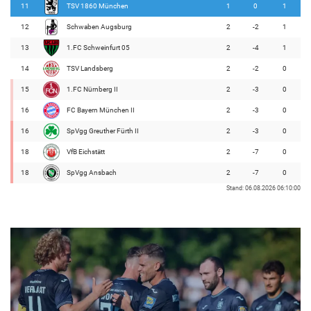
11
TSV 1860 München
1
0
1
12
Schwaben Augsburg
2
-2
1
13
1.FC Schweinfurt 05
2
-4
1
14
TSV Landsberg
2
-2
0
15
1.FC Nürnberg II
2
-3
0
16
FC Bayern München II
2
-3
0
16
SpVgg Greuther Fürth II
2
-3
0
18
VfB Eichstätt
2
-7
0
18
SpVgg Ansbach
2
-7
0
Stand: 06.08.2026 06:10:00