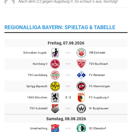
Nach dem 2:2 gegen Augsburg II: So schaut`s aus, Sechzig!
REGIONALLIGA BAYERN: SPIELTAG & TABELLE
Freitag, 07.08.2026
Schwaben Augsb.
- : -
VfB Eichstätt
Nürnberg II
- : -
TSV Buchbach
TSV Landsberg
- : -
FV Illertissen
SpVgg Bayreuth
- : -
FC Memmingen
1860 München
2 : 2
FC Augsburg II
TSV Aubstadt
- : -
W. Burghausen
Samstag, 08.08.2026
Unterhaching
- : -
SC Eltersdorf