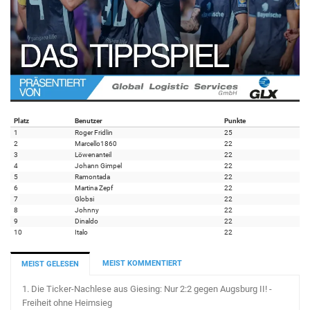
Platz
Benutzer
Punkte
1
Roger Fridlin
25
2
Marcello1860
22
3
Löwenanteil
22
4
Johann Gimpel
22
5
Ramontada
22
6
Martina Zepf
22
7
Globsi
22
8
Johnny
22
9
Dinaldo
22
10
Italo
22
MEIST KOMMENTIERT
MEIST GELESEN
1.
Die Ticker-Nachlese aus Giesing: Nur 2:2 gegen Augsburg II! -
Freiheit ohne Heimsieg