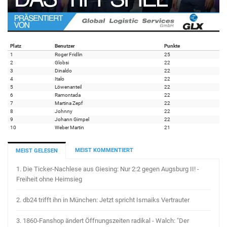
Platz
Benutzer
Punkte
1
Roger Fridlin
25
2
Globsi
22
3
Dinaldo
22
4
Italo
22
5
Löwenanteil
22
6
Ramontada
22
7
Martina Zepf
22
8
Johnny
22
9
Johann Gimpel
22
10
Weber Martin
21
MEIST KOMMENTIERT
MEIST GELESEN
1.
Die Ticker-Nachlese aus Giesing: Nur 2:2 gegen Augsburg II! -
Freiheit ohne Heimsieg
2.
db24 trifft ihn in München: Jetzt spricht Ismaiks Vertrauter
3.
1860-Fanshop ändert Öffnungszeiten radikal - Walch: "Der