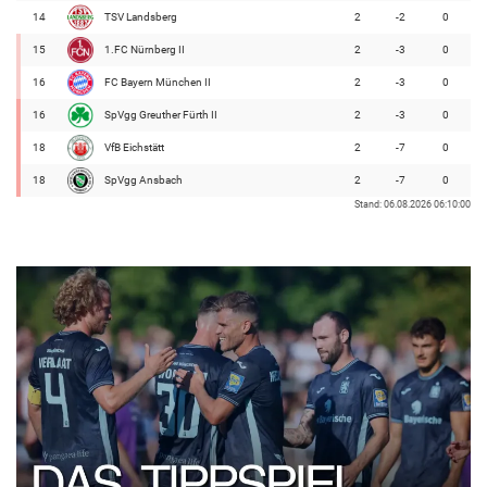
14
TSV Landsberg
2
-2
0
15
1.FC Nürnberg II
2
-3
0
16
FC Bayern München II
2
-3
0
16
SpVgg Greuther Fürth II
2
-3
0
18
VfB Eichstätt
2
-7
0
18
SpVgg Ansbach
2
-7
0
Stand: 06.08.2026 06:10:00