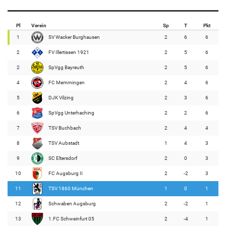
Pl
Verein
Sp
T
Pkt
1
SV Wacker Burghausen
2
6
6
2
FV Illertissen 1921
2
5
6
2
SpVgg Bayreuth
2
5
6
4
FC Memmingen
2
4
6
5
DJK Vilzing
2
3
6
6
SpVgg Unterhaching
2
2
6
7
TSV Buchbach
2
4
4
8
TSV Aubstadt
1
4
3
9
SC Eltersdorf
2
0
3
10
FC Augsburg II
2
-2
3
11
TSV 1860 München
1
0
1
12
Schwaben Augsburg
2
-2
1
13
1.FC Schweinfurt 05
2
-4
1