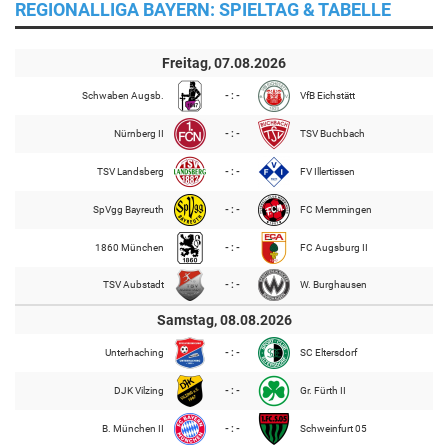
REGIONALLIGA BAYERN: SPIELTAG & TABELLE
Freitag, 07.08.2026
Schwaben Augsb.
- : -
VfB Eichstätt
Nürnberg II
- : -
TSV Buchbach
TSV Landsberg
- : -
FV Illertissen
SpVgg Bayreuth
- : -
FC Memmingen
1860 München
- : -
FC Augsburg II
TSV Aubstadt
- : -
W. Burghausen
Samstag, 08.08.2026
Unterhaching
- : -
SC Eltersdorf
DJK Vilzing
- : -
Gr. Fürth II
B. München II
- : -
Schweinfurt 05