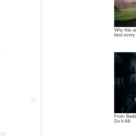
n
e24)