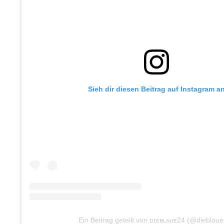
Sieh dir diesen Beitrag auf Instagram a
Ein Beitrag geteilt von ᴅɪᴇʙʟᴀᴜᴇ24 (@dieblau