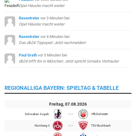
Opel Häusler macht weiter
Rasentreter
vor 3 Minuten
bei
Opel Häusler macht weiter
Rasentreter
vor 4 Minuten
bei
Das db24-Tippspiel: Jetzt nachmelden!
Paul Grath
vor 5 Minuten
bei
db24 trifft ihn in München: Jetzt spricht Ismaiks Vertrauter
REGIONALLIGA BAYERN: SPIELTAG & TABELLE
Freitag, 07.08.2026
Schwaben Augsb.
- : -
VfB Eichstätt
Nürnberg II
- : -
TSV Buchbach