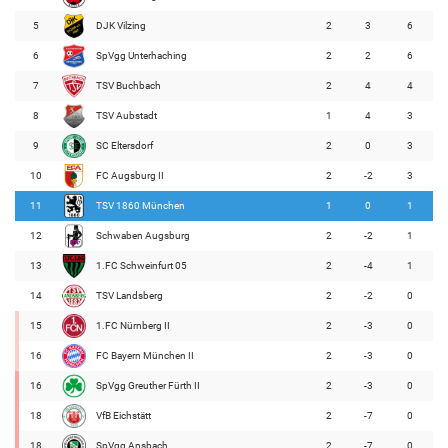
5
DJK Vilzing
2
3
6
6
SpVgg Unterhaching
2
2
6
7
TSV Buchbach
2
4
4
8
TSV Aubstadt
1
4
3
9
SC Eltersdorf
2
0
3
10
FC Augsburg II
2
-2
3
11
TSV 1860 München
1
0
1
12
Schwaben Augsburg
2
-2
1
13
1.FC Schweinfurt 05
2
-4
1
14
TSV Landsberg
2
-2
0
15
1.FC Nürnberg II
2
-3
0
16
FC Bayern München II
2
-3
0
16
SpVgg Greuther Fürth II
2
-3
0
18
VfB Eichstätt
2
-7
0
18
SpVgg Ansbach
2
-7
0