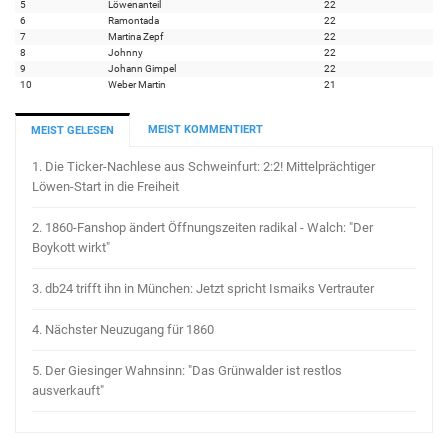
5
Löwenanteil
22
6
Ramontada
22
7
Martina Zepf
22
8
Johnny
22
9
Johann Gimpel
22
10
Weber Martin
21
MEIST KOMMENTIERT
MEIST GELESEN
1.
Die Ticker-Nachlese aus Schweinfurt: 2:2! Mittelprächtiger
Löwen-Start in die Freiheit
2.
1860-Fanshop ändert Öffnungszeiten radikal - Walch: "Der
Boykott wirkt"
3.
db24 trifft ihn in München: Jetzt spricht Ismaiks Vertrauter
4.
Nächster Neuzugang für 1860
5.
Der Giesinger Wahnsinn: "Das Grünwalder ist restlos
ausverkauft"