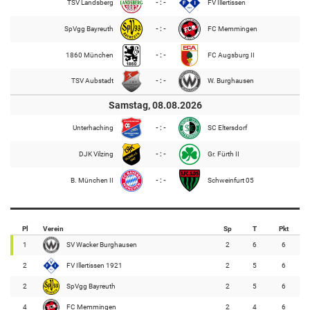
TSV Landsberg
- : -
FV Illertissen
SpVgg Bayreuth
- : -
FC Memmingen
1860 München
- : -
FC Augsburg II
TSV Aubstadt
- : -
W. Burghausen
Samstag, 08.08.2026
Unterhaching
- : -
SC Eltersdorf
DJK Vilzing
- : -
Gr. Fürth II
B. München II
- : -
Schweinfurt 05
Pl
Verein
Sp
T
Pkt
1
SV Wacker Burghausen
2
6
6
2
FV Illertissen 1921
2
5
6
2
SpVgg Bayreuth
2
5
6
4
FC Memmingen
2
4
6