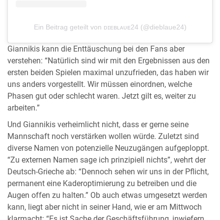
Ein Beitrag geteilt von ᴅɪᴇʙʟᴀᴜᴇ24 (@dieblaue24)
Giannikis kann die Enttäuschung bei den Fans aber
verstehen: “Natürlich sind wir mit den Ergebnissen aus den
ersten beiden Spielen maximal unzufrieden, das haben wir
uns anders vorgestellt. Wir müssen einordnen, welche
Phasen gut oder schlecht waren. Jetzt gilt es, weiter zu
arbeiten.”
Und Giannikis verheimlicht nicht, dass er gerne seine
Mannschaft noch verstärken wollen würde. Zuletzt sind
diverse Namen von potenzielle Neuzugängen aufgeploppt.
“Zu externen Namen sage ich prinzipiell nichts”, wehrt der
Deutsch-Grieche ab: “Dennoch sehen wir uns in der Pflicht,
permanent eine Kaderoptimierung zu betreiben und die
Augen offen zu halten.” Ob auch etwas umgesetzt werden
kann, liegt aber nicht in seiner Hand, wie er am Mittwoch
klarmacht: “Es ist Sache der Geschäftsführung, inwiefern