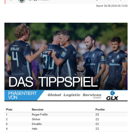
Stand: 06.08.2026 06:10:00
Platz
Benutzer
Punkte
1
Roger Fridlin
25
2
Globsi
22
3
Dinaldo
22
4
Italo
22