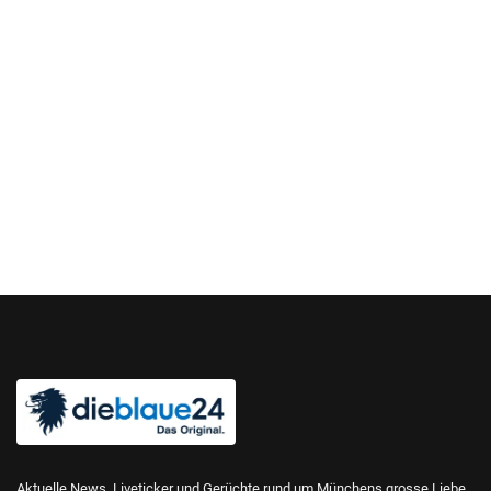
Aktuelle News, Liveticker und Gerüchte rund um Münchens grosse Liebe