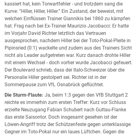
kassiert hat, kein Torwartfehler - und trotzdem sang die
Kurve: “Hiller, Hiller, Hiller.” Ein Zustand, der beweist, mit
welchen Einflüssen Trainer Giannikis bei 1860 zu kämpfen
hat. Frag nach bei Ex-Trainer Maurizio Jacobacci: Er hatte
im Vorjahr David Richter letztlich das Vertrauen
ausgesprochen, nachdem Hiller bei der Toto-Pokal-Pleite in
Pipinsried (0:1) wackelte und zudem aus des Trainers Sicht
nicht als Leader aufgetreten war. Kurz danach drohte Hiller
mit einem Wechsel - doch vorher wurde Jacobacci gefeuert.
Der Boulevard schrieb, dass der Italo-Schweizer über die
Personalie Hiller gestolpert sei. Richter ist in der
Sommerpause zum VfL Osnabrück geflüchtet.
Die Sturm-Flaute:
Ja, beim 1:3 gegen den VfB Stuttgart 2
reichte es immerhin zum ersten Treffer: Kurz vor Schluss
erzielte Neuzugang Fabian Schubert nach Guttau-Flanke
das erste Saisontor. Doch insgesamt gesehen ist der
Löwen-Angriff trotz der Schützenfeste gegen unterklassige
Gegner im Toto-Pokal nur ein laues Lüftchen. Gegen die