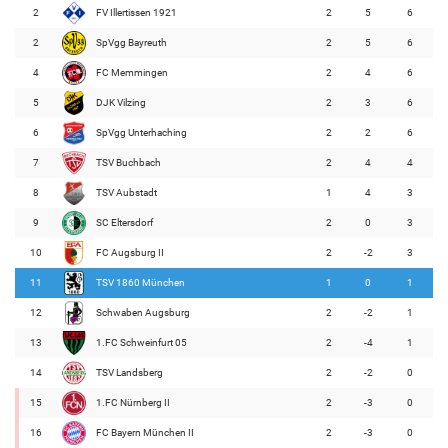
2
FV Illertissen 1921
2
5
6
2
SpVgg Bayreuth
2
5
6
4
FC Memmingen
2
4
6
5
DJK Vilzing
2
3
6
6
SpVgg Unterhaching
2
2
6
7
TSV Buchbach
2
4
4
8
TSV Aubstadt
1
4
3
9
SC Eltersdorf
2
0
3
10
FC Augsburg II
2
-2
3
11
TSV 1860 München
1
0
1
12
Schwaben Augsburg
2
-2
1
13
1.FC Schweinfurt 05
2
-4
1
14
TSV Landsberg
2
-2
0
15
1.FC Nürnberg II
2
-3
0
16
FC Bayern München II
2
-3
0