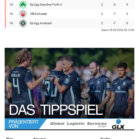
16
SpVgg Greuther Fürth II
2
-3
0
18
VfB Eichstätt
2
-7
0
18
SpVgg Ansbach
2
-7
0
Stand: 06.08.2026 06:10:00
Platz
Benutzer
Punkte