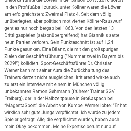
Bierofka führte die Löwen in der Saison 2017/2018 sofort
in den Profifußball zurück, unter Köllner waren die Löwen
am erfolgreichsten: Zweimal Platz 4. Seit dem völlig
unüberlegten, aber politisch motivierten Köllner-Rauswurf
geht es nur noch bergab bei 1860. Von den letzten 13
Drittligaspielen (saisonübergreifend) hat Giannikis satte
neun Partien verloren. Sein Punkteschnitt ist auf 1,24
Punkte gesunken. Eine Bilanz, die mit den großspurigen
Zielen der Geschäftsführung (“Nummer zwei in Bayern bis
2029!”) kollidiert. Sport-Geschäftsführer Dr. Christian
Werner kann mit seiner Aura die Zurückhaltung des
Trainers derzeit nicht ausgleichen. Irritierend wirkte auch
zuletzt ein Interview mit einem in München völlig
unbekannten Ramon Gehrmann (früherer Trainer SGV
Freiberg), der in der Halbzeitpause in Großaspach bei
“MagentaSport” die Arbeit von Kumpel Werner lobte: “Er hat
wirklich sehr gute Jungs verpflichtet. Ich wurde zu jedem
Spieler gefragt. Alle, die verpflichtet wurden, haben auch
mein Okay bekommen. Meine Expertise beruht nur auf