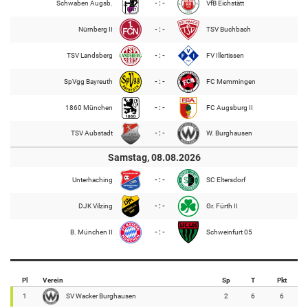
Schwaben Augsb.
- : -
VfB Eichstätt
Nürnberg II
- : -
TSV Buchbach
TSV Landsberg
- : -
FV Illertissen
SpVgg Bayreuth
- : -
FC Memmingen
1860 München
- : -
FC Augsburg II
TSV Aubstadt
- : -
W. Burghausen
Samstag, 08.08.2026
Unterhaching
- : -
SC Eltersdorf
DJK Vilzing
- : -
Gr. Fürth II
B. München II
- : -
Schweinfurt 05
Pl
Verein
Sp
T
Pkt
1
SV Wacker Burghausen
2
6
6