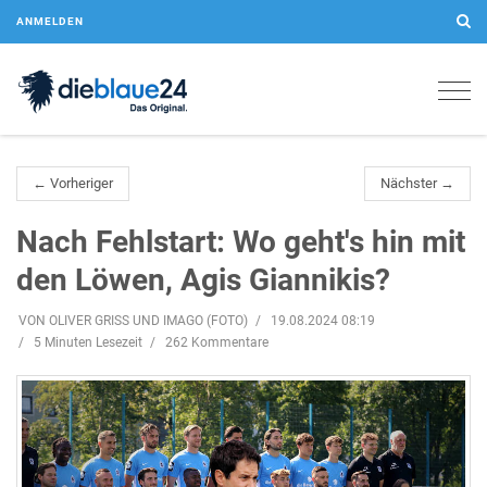
ANMELDEN
Togg
navig
← Vorheriger
Nächster →
Nach Fehlstart: Wo geht's hin mit
den Löwen, Agis Giannikis?
VON OLIVER GRISS UND IMAGO (FOTO)
19.08.2024 08:19
5 Minuten Lesezeit
262 Kommentare