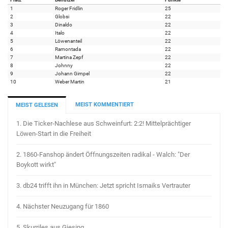
1
Roger Fridlin
25
2
Globsi
22
3
Dinaldo
22
4
Italo
22
5
Löwenanteil
22
6
Ramontada
22
7
Martina Zepf
22
8
Johnny
22
9
Johann Gimpel
22
10
Weber Martin
21
MEIST KOMMENTIERT
MEIST GELESEN
1.
Die Ticker-Nachlese aus Schweinfurt: 2:2! Mittelprächtiger
Löwen-Start in die Freiheit
2.
1860-Fanshop ändert Öffnungszeiten radikal - Walch: "Der
Boykott wirkt"
3.
db24 trifft ihn in München: Jetzt spricht Ismaiks Vertrauter
4.
Nächster Neuzugang für 1860
5.
Skurriles aus Giesing