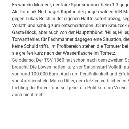
Es war ein Moment, der faire Sportsmänner beim 1:3 gegen 
Als Dominik Nothnagel, Kapitän der jungen wilden VfB
gegen Lukas Reich in der eigenen Hälfte sofort abzog, se
Vollath und schlug zum entscheidenden 0:3 im Kreuzeck 
Gäste-Block, aber auch von der Haupttribüne: "Hiller, Hiller
Torwartfehler, für Fachmänner dagegen eine Situation, die
keine Schuld trifft. Im Profibereich stehen die Torhüter be
sie greifen kurz nach der Wasserflasche im Tornetz...
So oder so: Der TSV 1860 hat schon nach dem zweiten Spi
braucht: Die Löwen hatten kurz vor Saisonstart Vollath au
von rund 100.000 Euro. Auch um Persönlichkeit und Erfa
von Aufstiegsheld Marco Hiller, dem letzten verbliebenen 
Liebling der Kurve - und seit jeher ein Politikum im Verein. H
auch nicht mehr.