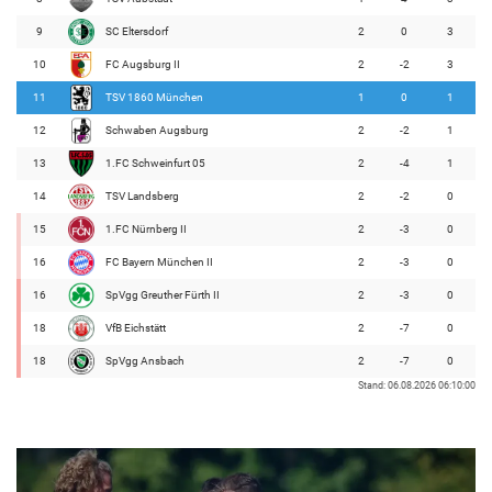
9
SC Eltersdorf
2
0
3
10
FC Augsburg II
2
-2
3
11
TSV 1860 München
1
0
1
12
Schwaben Augsburg
2
-2
1
13
1.FC Schweinfurt 05
2
-4
1
14
TSV Landsberg
2
-2
0
15
1.FC Nürnberg II
2
-3
0
16
FC Bayern München II
2
-3
0
16
SpVgg Greuther Fürth II
2
-3
0
18
VfB Eichstätt
2
-7
0
18
SpVgg Ansbach
2
-7
0
Stand: 06.08.2026 06:10:00