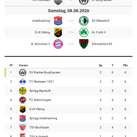
Samstag, 08.08.2026
Unterhaching
- : -
SC Eltersdorf
DJK Vilzing
- : -
Gr. Fürth II
B. München II
- : -
Schweinfurt 05
Pl
Verein
Sp
T
Pkt
1
SV Wacker Burghausen
2
6
6
2
FV Illertissen 1921
2
5
6
2
SpVgg Bayreuth
2
5
6
4
FC Memmingen
2
4
6
5
DJK Vilzing
2
3
6
6
SpVgg Unterhaching
2
2
6
7
TSV Buchbach
2
4
4
8
TSV Aubstadt
1
4
3