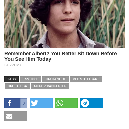
TAGS
TSV 1860
TIM DANHOF
VFB STUTTGART
DRITTE LIGA
MORITZ BANGERTER
0