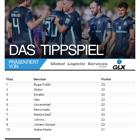
Platz
Benutzer
Punkte
1
Roger Fridlin
25
2
Globsi
22
3
Dinaldo
22
4
Italo
22
5
Löwenanteil
22
6
Ramontada
22
7
Martina Zepf
22
8
Johnny
22
9
Johann Gimpel
22
10
Weber Martin
21