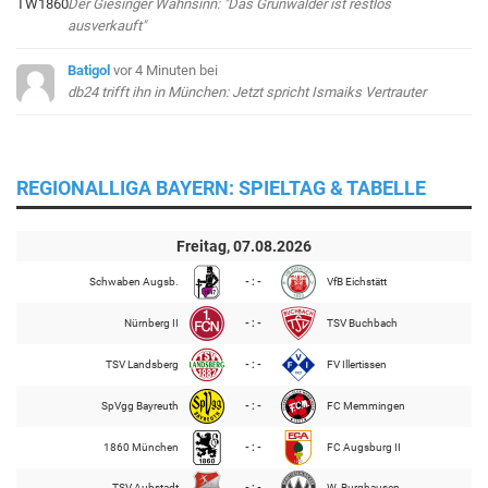
Der Giesinger Wahnsinn: "Das Grünwalder ist restlos
ausverkauft"
Batigol
vor 4 Minuten
bei
db24 trifft ihn in München: Jetzt spricht Ismaiks Vertrauter
REGIONALLIGA BAYERN: SPIELTAG & TABELLE
Freitag, 07.08.2026
Schwaben Augsb.
- : -
VfB Eichstätt
Nürnberg II
- : -
TSV Buchbach
TSV Landsberg
- : -
FV Illertissen
SpVgg Bayreuth
- : -
FC Memmingen
1860 München
- : -
FC Augsburg II
TSV Aubstadt
- : -
W. Burghausen