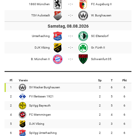
1860 München
- : -
FC Augsburg II
TSV Aubstadt
- : -
W. Burghausen
Samstag, 08.08.2026
Unterhaching
- : -
SC Eltersdorf
DJK Vilzing
- : -
Gr. Fürth II
B. München II
- : -
Schweinfurt 05
Pl
Verein
Sp
T
Pkt
1
SV Wacker Burghausen
2
6
6
2
FV Illertissen 1921
2
5
6
2
SpVgg Bayreuth
2
5
6
4
FC Memmingen
2
4
6
5
DJK Vilzing
2
3
6
6
SpVgg Unterhaching
2
2
6