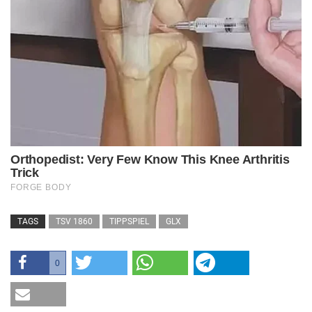
TAGS
TSV 1860
TIPPSPIEL
GLX
0