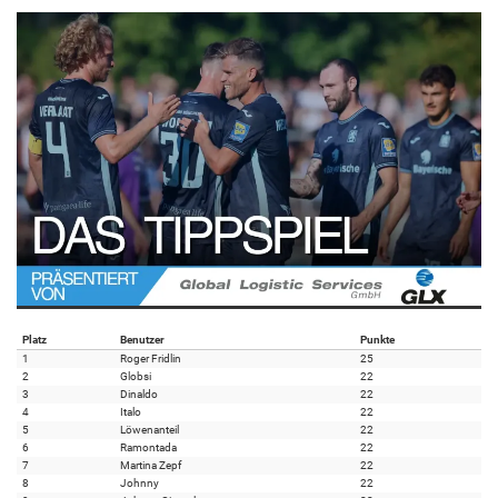
Platz
Benutzer
Punkte
1
Roger Fridlin
25
2
Globsi
22
3
Dinaldo
22
4
Italo
22
5
Löwenanteil
22
6
Ramontada
22
7
Martina Zepf
22
8
Johnny
22