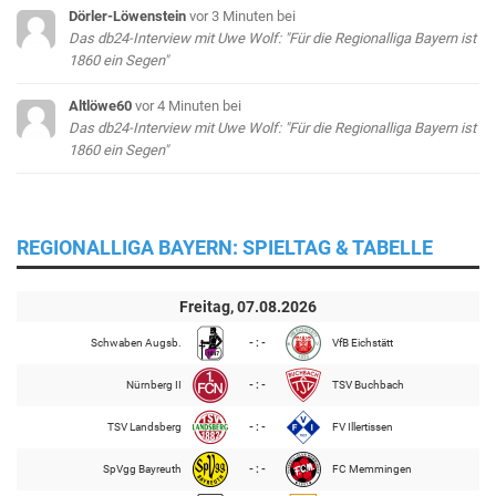
Dörler-Löwenstein
vor 3 Minuten
bei
Das db24-Interview mit Uwe Wolf: "Für die Regionalliga Bayern ist
1860 ein Segen"
Altlöwe60
vor 4 Minuten
bei
Das db24-Interview mit Uwe Wolf: "Für die Regionalliga Bayern ist
1860 ein Segen"
REGIONALLIGA BAYERN: SPIELTAG & TABELLE
Freitag, 07.08.2026
Schwaben Augsb.
- : -
VfB Eichstätt
Nürnberg II
- : -
TSV Buchbach
TSV Landsberg
- : -
FV Illertissen
SpVgg Bayreuth
- : -
FC Memmingen