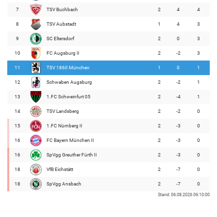
7
TSV Buchbach
2
4
4
8
TSV Aubstadt
1
4
3
9
SC Eltersdorf
2
0
3
10
FC Augsburg II
2
-2
3
11
TSV 1860 München
1
0
1
12
Schwaben Augsburg
2
-2
1
13
1.FC Schweinfurt 05
2
-4
1
14
TSV Landsberg
2
-2
0
15
1.FC Nürnberg II
2
-3
0
16
FC Bayern München II
2
-3
0
16
SpVgg Greuther Fürth II
2
-3
0
18
VfB Eichstätt
2
-7
0
18
SpVgg Ansbach
2
-7
0
Stand: 06.08.2026 06:10:00