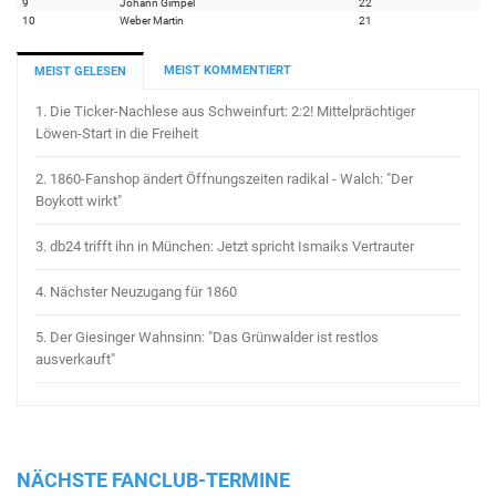
9
Johann Gimpel
22
10
Weber Martin
21
MEIST KOMMENTIERT
MEIST GELESEN
1.
Die Ticker-Nachlese aus Schweinfurt: 2:2! Mittelprächtiger
Löwen-Start in die Freiheit
2.
1860-Fanshop ändert Öffnungszeiten radikal - Walch: "Der
Boykott wirkt"
3.
db24 trifft ihn in München: Jetzt spricht Ismaiks Vertrauter
4.
Nächster Neuzugang für 1860
5.
Der Giesinger Wahnsinn: "Das Grünwalder ist restlos
ausverkauft"
NÄCHSTE FANCLUB-TERMINE