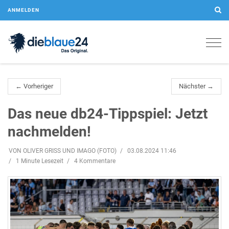
ANMELDEN
Togg
navig
← Vorheriger
Nächster →
Das neue db24-Tippspiel: Jetzt
nachmelden!
VON OLIVER GRISS UND IMAGO (FOTO)
03.08.2024 11:46
1 Minute Lesezeit
4 Kommentare