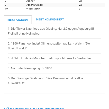
8
Johnny
22
9
Johann Gimpel
22
10
Weber Martin
21
MEIST KOMMENTIERT
MEIST GELESEN
1.
Die Ticker-Nachlese aus Giesing: Nur 2:2 gegen Augsburg II! -
Freiheit ohne Heimsieg
2.
1860-Fanshop ändert Öffnungszeiten radikal - Walch: "Der
Boykott wirkt"
3.
db24 trifft ihn in München: Jetzt spricht Ismaiks Vertrauter
4.
Nächster Neuzugang für 1860
5.
Der Giesinger Wahnsinn: "Das Grünwalder ist restlos
ausverkauft"