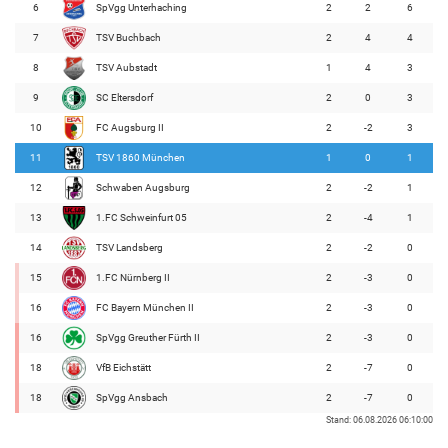
6
SpVgg Unterhaching
2
2
6
7
TSV Buchbach
2
4
4
8
TSV Aubstadt
1
4
3
9
SC Eltersdorf
2
0
3
10
FC Augsburg II
2
-2
3
11
TSV 1860 München
1
0
1
12
Schwaben Augsburg
2
-2
1
13
1.FC Schweinfurt 05
2
-4
1
14
TSV Landsberg
2
-2
0
15
1.FC Nürnberg II
2
-3
0
16
FC Bayern München II
2
-3
0
16
SpVgg Greuther Fürth II
2
-3
0
18
VfB Eichstätt
2
-7
0
18
SpVgg Ansbach
2
-7
0
Stand: 06.08.2026 06:10:00