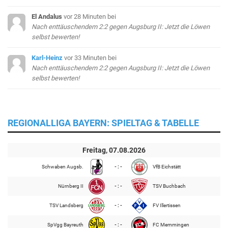
El Andalus
vor 28 Minuten
bei
Nach enttäuschendem 2:2 gegen Augsburg II: Jetzt die Löwen
selbst bewerten!
Karl-Heinz
vor 33 Minuten
bei
Nach enttäuschendem 2:2 gegen Augsburg II: Jetzt die Löwen
selbst bewerten!
REGIONALLIGA BAYERN: SPIELTAG & TABELLE
Freitag, 07.08.2026
Schwaben Augsb.
- : -
VfB Eichstätt
Nürnberg II
- : -
TSV Buchbach
TSV Landsberg
- : -
FV Illertissen
SpVgg Bayreuth
- : -
FC Memmingen