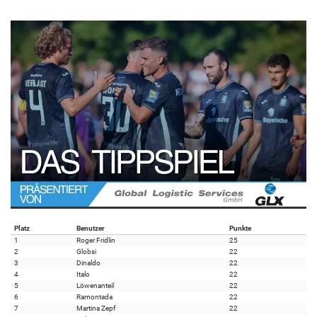
Platz
Benutzer
Punkte
1
Roger Fridlin
25
2
Globsi
22
3
Dinaldo
22
4
Italo
22
5
Löwenanteil
22
6
Ramontada
22
7
Martina Zepf
22