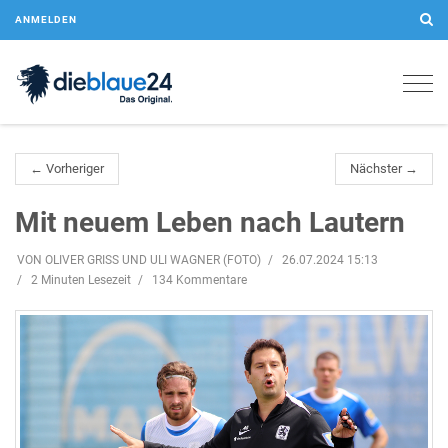
ANMELDEN
Togg
navig
← Vorheriger
Nächster →
Mit neuem Leben nach Lautern
VON OLIVER GRISS UND ULI WAGNER (FOTO)
26.07.2024 15:13
2 Minuten Lesezeit
134 Kommentare