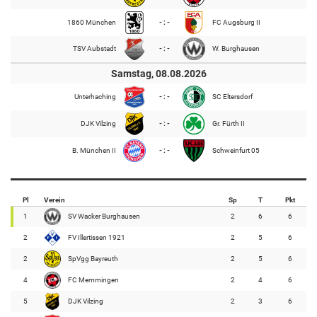
1860 München
- : -
FC Augsburg II
TSV Aubstadt
- : -
W. Burghausen
Samstag, 08.08.2026
Unterhaching
- : -
SC Eltersdorf
DJK Vilzing
- : -
Gr. Fürth II
B. München II
- : -
Schweinfurt 05
Pl
Verein
Sp
T
Pkt
1
SV Wacker Burghausen
2
6
6
2
FV Illertissen 1921
2
5
6
2
SpVgg Bayreuth
2
5
6
4
FC Memmingen
2
4
6
5
DJK Vilzing
2
3
6