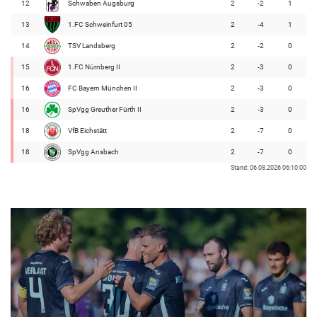
12
Schwaben Augsburg
2
-2
1
13
1.FC Schweinfurt 05
2
-4
1
14
TSV Landsberg
2
-2
0
15
1.FC Nürnberg II
2
-3
0
16
FC Bayern München II
2
-3
0
16
SpVgg Greuther Fürth II
2
-3
0
18
VfB Eichstätt
2
-7
0
18
SpVgg Ansbach
2
-7
0
Stand: 06.08.2026 06:10:00