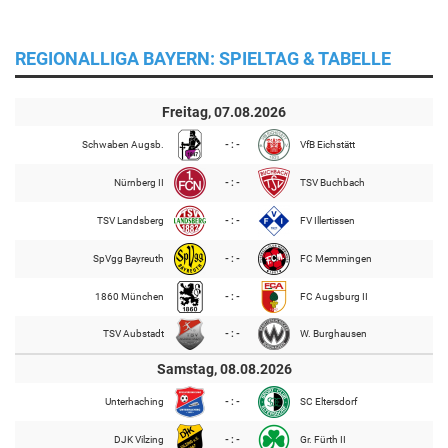
REGIONALLIGA BAYERN: SPIELTAG & TABELLE
Freitag, 07.08.2026
Schwaben Augsb.
- : -
VfB Eichstätt
Nürnberg II
- : -
TSV Buchbach
TSV Landsberg
- : -
FV Illertissen
SpVgg Bayreuth
- : -
FC Memmingen
1860 München
- : -
FC Augsburg II
TSV Aubstadt
- : -
W. Burghausen
Samstag, 08.08.2026
Unterhaching
- : -
SC Eltersdorf
DJK Vilzing
- : -
Gr. Fürth II