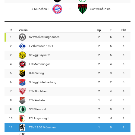
B. München II
- : -
Schweinfurt 05
Pl
Verein
Sp
T
Pkt
1
SV Wacker Burghausen
2
6
6
2
FV Illertissen 1921
2
5
6
2
SpVgg Bayreuth
2
5
6
4
FC Memmingen
2
4
6
5
DJK Vilzing
2
3
6
6
SpVgg Unterhaching
2
2
6
7
TSV Buchbach
2
4
4
8
TSV Aubstadt
1
4
3
9
SC Eltersdorf
2
0
3
10
FC Augsburg II
2
-2
3
11
TSV 1860 München
1
0
1