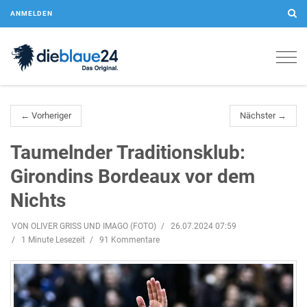
ANMELDEN
Togg
navig
← Vorheriger
Nächster →
Taumelnder Traditionsklub:
Girondins Bordeaux vor dem
Nichts
VON OLIVER GRISS UND IMAGO (FOTO)
26.07.2024 07:59
1 Minute Lesezeit
91 Kommentare