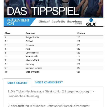
Platz
Benutzer
Punkte
1
Roger Fridlin
25
2
Globsi
22
3
Dinaldo
22
4
Italo
22
5
Löwenanteil
22
6
Ramontada
22
7
Martina Zepf
22
8
Johnny
22
9
Johann Gimpel
22
10
Weber Martin
21
MEIST KOMMENTIERT
MEIST GELESEN
1.
Die Ticker-Nachlese aus Giesing: Nur 2:2 gegen Augsburg II! -
Freiheit ohne Heimsieg
2.
db24 trifft ihn in München: Jetzt spricht Ismaiks Vertrauter