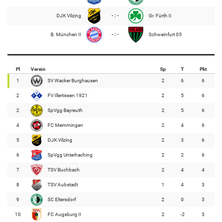
DJK Vilzing
- : -
Gr. Fürth II
B. München II
- : -
Schweinfurt 05
Pl
Verein
Sp
T
Pkt
1
SV Wacker Burghausen
2
6
6
2
FV Illertissen 1921
2
5
6
2
SpVgg Bayreuth
2
5
6
4
FC Memmingen
2
4
6
5
DJK Vilzing
2
3
6
6
SpVgg Unterhaching
2
2
6
7
TSV Buchbach
2
4
4
8
TSV Aubstadt
1
4
3
9
SC Eltersdorf
2
0
3
10
FC Augsburg II
2
-2
3