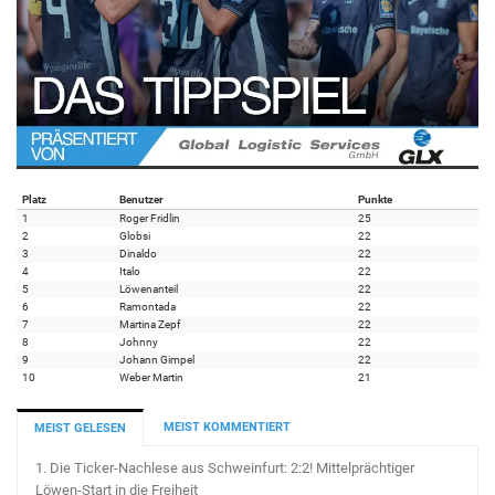
Platz
Benutzer
Punkte
1
Roger Fridlin
25
2
Globsi
22
3
Dinaldo
22
4
Italo
22
5
Löwenanteil
22
6
Ramontada
22
7
Martina Zepf
22
8
Johnny
22
9
Johann Gimpel
22
10
Weber Martin
21
MEIST KOMMENTIERT
MEIST GELESEN
1.
Die Ticker-Nachlese aus Schweinfurt: 2:2! Mittelprächtiger
Löwen-Start in die Freiheit