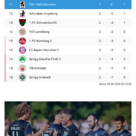
11
TSV 1860 München
1
0
1
12
Schwaben Augsburg
2
-2
1
13
1.FC Schweinfurt 05
2
-4
1
14
TSV Landsberg
2
-2
0
15
1.FC Nürnberg II
2
-3
0
16
FC Bayern München II
2
-3
0
16
SpVgg Greuther Fürth II
2
-3
0
18
VfB Eichstätt
2
-7
0
18
SpVgg Ansbach
2
-7
0
Stand: 06.08.2026 06:10:00