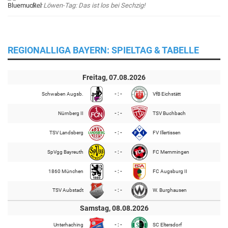
Der Löwen-Tag: Das ist los bei Sechzig!
REGIONALLIGA BAYERN: SPIELTAG & TABELLE
Freitag, 07.08.2026
Schwaben Augsb.
- : -
VfB Eichstätt
Nürnberg II
- : -
TSV Buchbach
TSV Landsberg
- : -
FV Illertissen
SpVgg Bayreuth
- : -
FC Memmingen
1860 München
- : -
FC Augsburg II
TSV Aubstadt
- : -
W. Burghausen
Samstag, 08.08.2026
Unterhaching
- : -
SC Eltersdorf