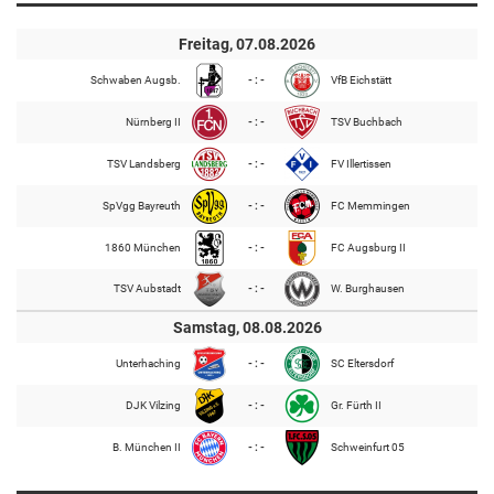
Freitag, 07.08.2026
Schwaben Augsb.
- : -
VfB Eichstätt
Nürnberg II
- : -
TSV Buchbach
TSV Landsberg
- : -
FV Illertissen
SpVgg Bayreuth
- : -
FC Memmingen
1860 München
- : -
FC Augsburg II
TSV Aubstadt
- : -
W. Burghausen
Samstag, 08.08.2026
Unterhaching
- : -
SC Eltersdorf
DJK Vilzing
- : -
Gr. Fürth II
B. München II
- : -
Schweinfurt 05