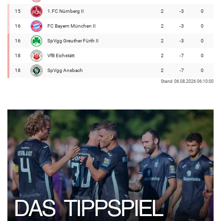
15
1.FC Nürnberg II
2
-3
0
16
FC Bayern München II
2
-3
0
16
SpVgg Greuther Fürth II
2
-3
0
18
VfB Eichstätt
2
-7
0
18
SpVgg Ansbach
2
-7
0
Stand: 06.08.2026 06:10:00