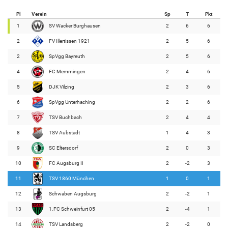
Pl
Verein
Sp
T
Pkt
1
SV Wacker Burghausen
2
6
6
2
FV Illertissen 1921
2
5
6
2
SpVgg Bayreuth
2
5
6
4
FC Memmingen
2
4
6
5
DJK Vilzing
2
3
6
6
SpVgg Unterhaching
2
2
6
7
TSV Buchbach
2
4
4
8
TSV Aubstadt
1
4
3
9
SC Eltersdorf
2
0
3
10
FC Augsburg II
2
-2
3
11
TSV 1860 München
1
0
1
12
Schwaben Augsburg
2
-2
1
13
1.FC Schweinfurt 05
2
-4
1
14
TSV Landsberg
2
-2
0