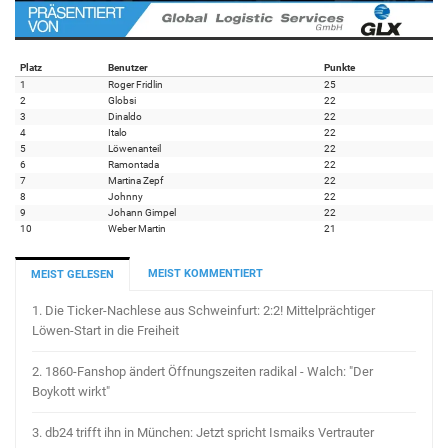
Platz
Benutzer
Punkte
1
Roger Fridlin
25
2
Globsi
22
3
Dinaldo
22
4
Italo
22
5
Löwenanteil
22
6
Ramontada
22
7
Martina Zepf
22
8
Johnny
22
9
Johann Gimpel
22
10
Weber Martin
21
MEIST KOMMENTIERT
MEIST GELESEN
1.
Die Ticker-Nachlese aus Schweinfurt: 2:2! Mittelprächtiger
Löwen-Start in die Freiheit
2.
1860-Fanshop ändert Öffnungszeiten radikal - Walch: "Der
Boykott wirkt"
3.
db24 trifft ihn in München: Jetzt spricht Ismaiks Vertrauter