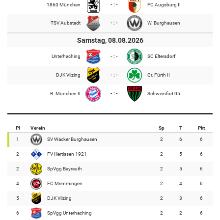
1860 München
- : -
FC Augsburg II
TSV Aubstadt
- : -
W. Burghausen
Samstag, 08.08.2026
Unterhaching
- : -
SC Eltersdorf
DJK Vilzing
- : -
Gr. Fürth II
B. München II
- : -
Schweinfurt 05
Pl
Verein
Sp
T
Pkt
1
SV Wacker Burghausen
2
6
6
2
FV Illertissen 1921
2
5
6
2
SpVgg Bayreuth
2
5
6
4
FC Memmingen
2
4
6
5
DJK Vilzing
2
3
6
6
SpVgg Unterhaching
2
2
6