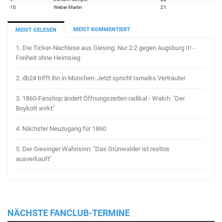
10
Weber Martin
21
MEIST KOMMENTIERT
MEIST GELESEN
1.
Die Ticker-Nachlese aus Giesing: Nur 2:2 gegen Augsburg II! -
Freiheit ohne Heimsieg
2.
db24 trifft ihn in München: Jetzt spricht Ismaiks Vertrauter
3.
1860-Fanshop ändert Öffnungszeiten radikal - Walch: "Der
Boykott wirkt"
4.
Nächster Neuzugang für 1860
5.
Der Giesinger Wahnsinn: "Das Grünwalder ist restlos
ausverkauft"
NÄCHSTE FANCLUB-TERMINE