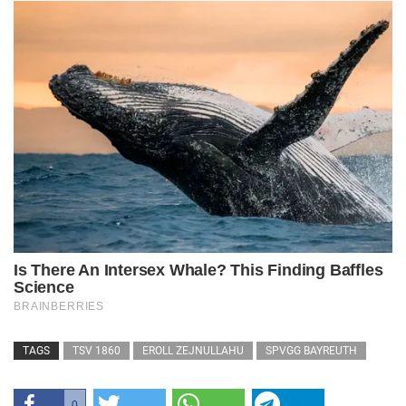
TAGS
TSV 1860
EROLL ZEJNULLAHU
SPVGG BAYREUTH
0