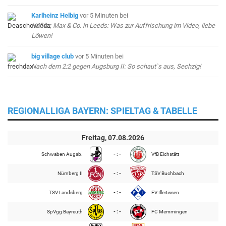
Karlheinz Helbig
vor 5 Minuten
bei
Häßler, Max & Co. in Leeds: Was zur Auffrischung im Video, liebe
Löwen!
big village club
vor 5 Minuten
bei
Nach dem 2:2 gegen Augsburg II: So schaut`s aus, Sechzig!
REGIONALLIGA BAYERN: SPIELTAG & TABELLE
Freitag, 07.08.2026
Schwaben Augsb.
- : -
VfB Eichstätt
Nürnberg II
- : -
TSV Buchbach
TSV Landsberg
- : -
FV Illertissen
SpVgg Bayreuth
- : -
FC Memmingen