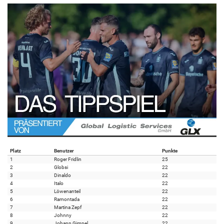
Platz
Benutzer
Punkte
1
Roger Fridlin
25
2
Globsi
22
3
Dinaldo
22
4
Italo
22
5
Löwenanteil
22
6
Ramontada
22
7
Martina Zepf
22
8
Johnny
22
9
Johann Gimpel
22