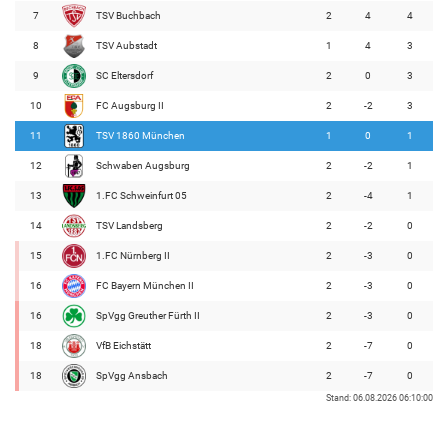
7
TSV Buchbach
2
4
4
8
TSV Aubstadt
1
4
3
9
SC Eltersdorf
2
0
3
10
FC Augsburg II
2
-2
3
11
TSV 1860 München
1
0
1
12
Schwaben Augsburg
2
-2
1
13
1.FC Schweinfurt 05
2
-4
1
14
TSV Landsberg
2
-2
0
15
1.FC Nürnberg II
2
-3
0
16
FC Bayern München II
2
-3
0
16
SpVgg Greuther Fürth II
2
-3
0
18
VfB Eichstätt
2
-7
0
18
SpVgg Ansbach
2
-7
0
Stand: 06.08.2026 06:10:00