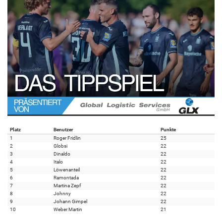
Platz
Benutzer
Punkte
1
Roger Fridlin
25
2
Globsi
22
3
Dinaldo
22
4
Italo
22
5
Löwenanteil
22
6
Ramontada
22
7
Martina Zepf
22
8
Johnny
22
9
Johann Gimpel
22
10
Weber Martin
21