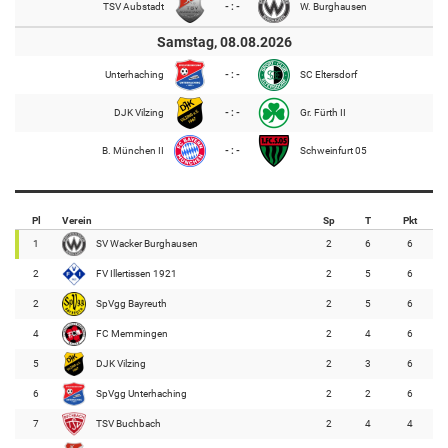
TSV Aubstadt
- : -
W. Burghausen
Samstag, 08.08.2026
Unterhaching
- : -
SC Eltersdorf
DJK Vilzing
- : -
Gr. Fürth II
B. München II
- : -
Schweinfurt 05
Pl
Verein
Sp
T
Pkt
1
SV Wacker Burghausen
2
6
6
2
FV Illertissen 1921
2
5
6
2
SpVgg Bayreuth
2
5
6
4
FC Memmingen
2
4
6
5
DJK Vilzing
2
3
6
6
SpVgg Unterhaching
2
2
6
7
TSV Buchbach
2
4
4