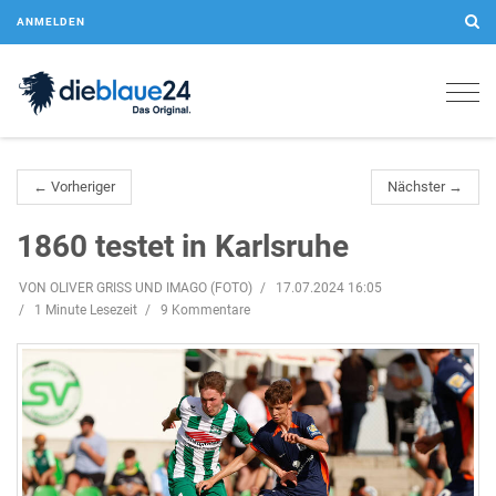
ANMELDEN
Togg
navig
← Vorheriger
Nächster →
1860 testet in Karlsruhe
VON OLIVER GRISS UND IMAGO (FOTO)
17.07.2024 16:05
1 Minute Lesezeit
9 Kommentare