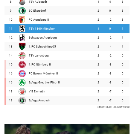
8
TSV Aubstadt
1
4
3
9
SC Eltersdorf
2
0
3
10
FC Augsburg II
2
-2
3
11
TSV 1860 München
1
0
1
12
Schwaben Augsburg
2
-2
1
13
1.FC Schweinfurt 05
2
-4
1
14
TSV Landsberg
2
-2
0
15
1.FC Nürnberg II
2
-3
0
16
FC Bayern München II
2
-3
0
16
SpVgg Greuther Fürth II
2
-3
0
18
VfB Eichstätt
2
-7
0
18
SpVgg Ansbach
2
-7
0
Stand: 06.08.2026 06:10:00