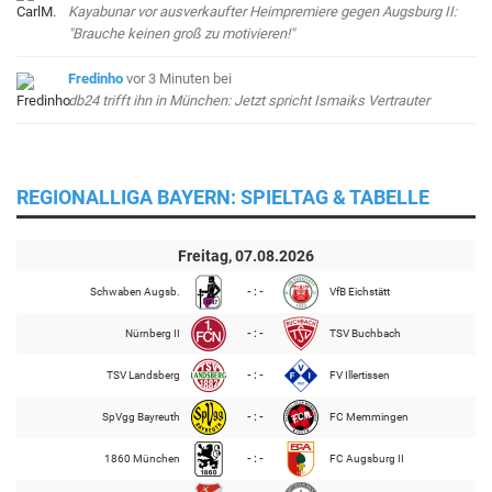
Kayabunar vor ausverkaufter Heimpremiere gegen Augsburg II:
"Brauche keinen groß zu motivieren!"
Fredinho
vor 3 Minuten
bei
db24 trifft ihn in München: Jetzt spricht Ismaiks Vertrauter
REGIONALLIGA BAYERN: SPIELTAG & TABELLE
Freitag, 07.08.2026
Schwaben Augsb.
- : -
VfB Eichstätt
Nürnberg II
- : -
TSV Buchbach
TSV Landsberg
- : -
FV Illertissen
SpVgg Bayreuth
- : -
FC Memmingen
1860 München
- : -
FC Augsburg II