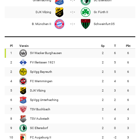
Unterhaching
- : -
SC Eltersdorf
DJK Vilzing
- : -
Gr. Fürth II
B. München II
- : -
Schweinfurt 05
Pl
Verein
Sp
T
Pkt
1
SV Wacker Burghausen
2
6
6
2
FV Illertissen 1921
2
5
6
2
SpVgg Bayreuth
2
5
6
4
FC Memmingen
2
4
6
5
DJK Vilzing
2
3
6
6
SpVgg Unterhaching
2
2
6
7
TSV Buchbach
2
4
4
8
TSV Aubstadt
1
4
3
9
SC Eltersdorf
2
0
3
10
FC Augsburg II
2
-2
3