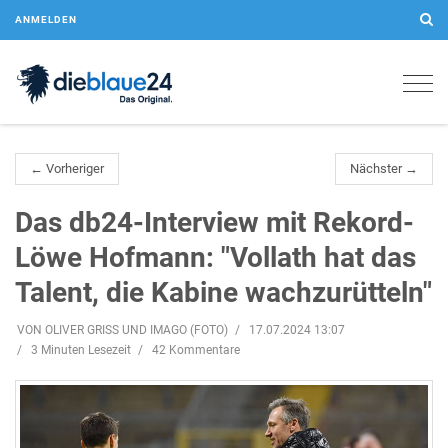
ANMELDEN
Togg
navig
← Vorheriger
Nächster →
Das db24-Interview mit Rekord-
Löwe Hofmann: "Vollath hat das
Talent, die Kabine wachzurütteln"
VON OLIVER GRISS UND IMAGO (FOTO)
17.07.2024 13:07
3 Minuten Lesezeit
42 Kommentare