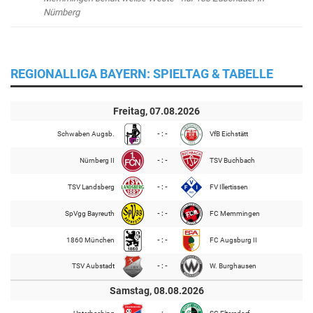
Nürnberg
REGIONALLIGA BAYERN: SPIELTAG & TABELLE
Freitag, 07.08.2026
Schwaben Augsb.
- : -
VfB Eichstätt
Nürnberg II
- : -
TSV Buchbach
TSV Landsberg
- : -
FV Illertissen
SpVgg Bayreuth
- : -
FC Memmingen
1860 München
- : -
FC Augsburg II
TSV Aubstadt
- : -
W. Burghausen
Samstag, 08.08.2026