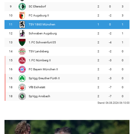
9
SC Eltersdorf
2
0
3
10
FC Augsburg II
2
-2
3
11
TSV 1860 München
1
0
1
12
Schwaben Augsburg
2
-2
1
13
1.FC Schweinfurt 05
2
-4
1
14
TSV Landsberg
2
-2
0
15
1.FC Nürnberg II
2
-3
0
16
FC Bayern München II
2
-3
0
16
SpVgg Greuther Fürth II
2
-3
0
18
VfB Eichstätt
2
-7
0
18
SpVgg Ansbach
2
-7
0
Stand: 06.08.2026 06:10:00