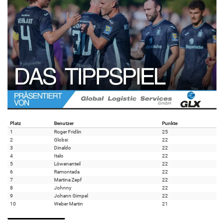
Platz
Benutzer
Punkte
1
Roger Fridlin
25
2
Globsi
22
3
Dinaldo
22
4
Italo
22
5
Löwenanteil
22
6
Ramontada
22
7
Martina Zepf
22
8
Johnny
22
9
Johann Gimpel
22
10
Weber Martin
21