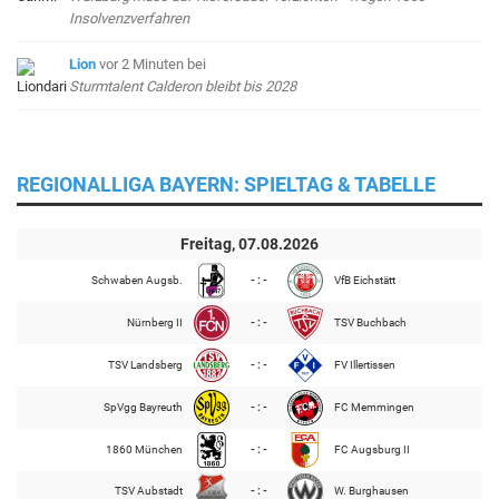
Insolvenzverfahren
Lion
vor 2 Minuten
bei
Sturmtalent Calderon bleibt bis 2028
REGIONALLIGA BAYERN: SPIELTAG & TABELLE
Freitag, 07.08.2026
Schwaben Augsb.
- : -
VfB Eichstätt
Nürnberg II
- : -
TSV Buchbach
TSV Landsberg
- : -
FV Illertissen
SpVgg Bayreuth
- : -
FC Memmingen
1860 München
- : -
FC Augsburg II
TSV Aubstadt
- : -
W. Burghausen