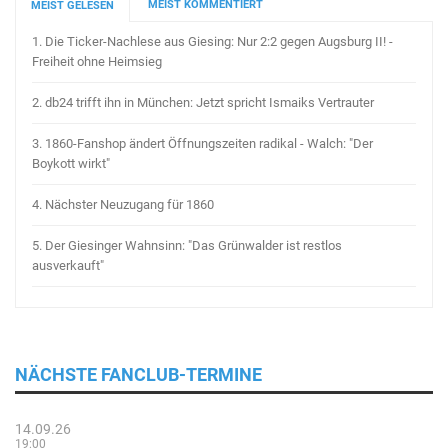
MEIST KOMMENTIERT
MEIST GELESEN
1.
Die Ticker-Nachlese aus Giesing: Nur 2:2 gegen Augsburg II! -
Freiheit ohne Heimsieg
2.
db24 trifft ihn in München: Jetzt spricht Ismaiks Vertrauter
3.
1860-Fanshop ändert Öffnungszeiten radikal - Walch: "Der
Boykott wirkt"
4.
Nächster Neuzugang für 1860
5.
Der Giesinger Wahnsinn: "Das Grünwalder ist restlos
ausverkauft"
NÄCHSTE FANCLUB-TERMINE
14.09.26
19:00