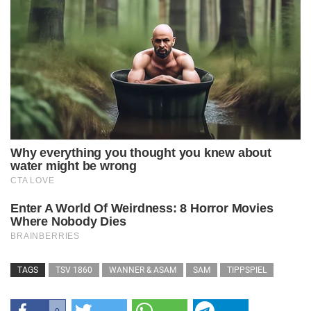
TAGS
TSV 1860
WANNER & ASAM
SAM
TIPPSPIEL