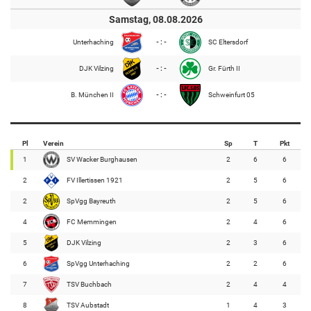
Samstag, 08.08.2026
Unterhaching
- : -
SC Eltersdorf
DJK Vilzing
- : -
Gr. Fürth II
B. München II
- : -
Schweinfurt 05
Pl
Verein
Sp
T
Pkt
1
SV Wacker Burghausen
2
6
6
2
FV Illertissen 1921
2
5
6
2
SpVgg Bayreuth
2
5
6
4
FC Memmingen
2
4
6
5
DJK Vilzing
2
3
6
6
SpVgg Unterhaching
2
2
6
7
TSV Buchbach
2
4
4
8
TSV Aubstadt
1
4
3