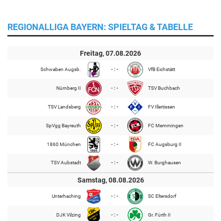
REGIONALLIGA BAYERN: SPIELTAG & TABELLE
Freitag, 07.08.2026
Schwaben Augsb.
- : -
VfB Eichstätt
Nürnberg II
- : -
TSV Buchbach
TSV Landsberg
- : -
FV Illertissen
SpVgg Bayreuth
- : -
FC Memmingen
1860 München
- : -
FC Augsburg II
TSV Aubstadt
- : -
W. Burghausen
Samstag, 08.08.2026
Unterhaching
- : -
SC Eltersdorf
DJK Vilzing
- : -
Gr. Fürth II