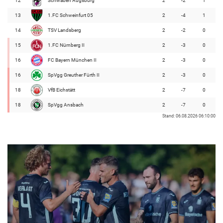
12
Schwaben Augsburg
2
-2
1
13
1.FC Schweinfurt 05
2
-4
1
14
TSV Landsberg
2
-2
0
15
1.FC Nürnberg II
2
-3
0
16
FC Bayern München II
2
-3
0
16
SpVgg Greuther Fürth II
2
-3
0
18
VfB Eichstätt
2
-7
0
18
SpVgg Ansbach
2
-7
0
Stand: 06.08.2026 06:10:00