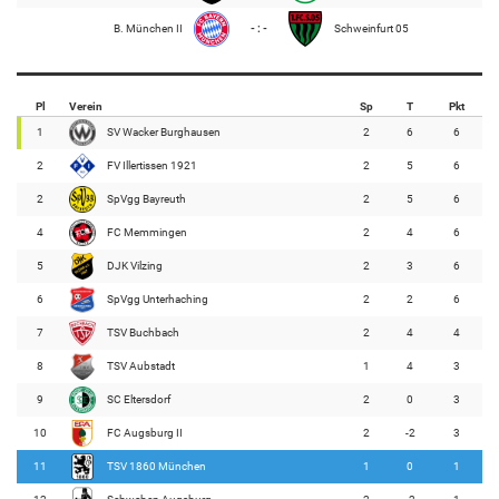
B. München II
- : -
Schweinfurt 05
Pl
Verein
Sp
T
Pkt
1
SV Wacker Burghausen
2
6
6
2
FV Illertissen 1921
2
5
6
2
SpVgg Bayreuth
2
5
6
4
FC Memmingen
2
4
6
5
DJK Vilzing
2
3
6
6
SpVgg Unterhaching
2
2
6
7
TSV Buchbach
2
4
4
8
TSV Aubstadt
1
4
3
9
SC Eltersdorf
2
0
3
10
FC Augsburg II
2
-2
3
11
TSV 1860 München
1
0
1