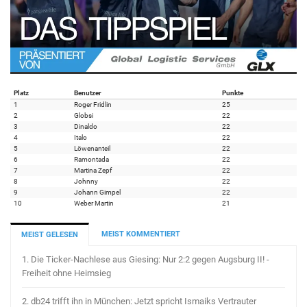
Platz
Benutzer
Punkte
1
Roger Fridlin
25
2
Globsi
22
3
Dinaldo
22
4
Italo
22
5
Löwenanteil
22
6
Ramontada
22
7
Martina Zepf
22
8
Johnny
22
9
Johann Gimpel
22
10
Weber Martin
21
MEIST KOMMENTIERT
MEIST GELESEN
1.
Die Ticker-Nachlese aus Giesing: Nur 2:2 gegen Augsburg II! -
Freiheit ohne Heimsieg
2.
db24 trifft ihn in München: Jetzt spricht Ismaiks Vertrauter