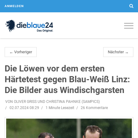
ANMELDEN
Togg
navig
← Vorheriger
Nächster →
Die Löwen vor dem ersten
Härtetest gegen Blau-Weiß Linz:
Die Bilder aus Windischgarsten
VON OLIVER GRISS UND CHRISTINA PAHNKE (SAMPICS)
02.07.2024 08:29
1 Minute Lesezeit
26 Kommentare