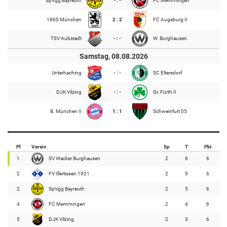
SpVgg Bayreuth
- : -
FC Memmingen
1860 München
2 : 2
FC Augsburg II
TSV Aubstadt
- : -
W. Burghausen
Samstag, 08.08.2026
Unterhaching
- : -
SC Eltersdorf
DJK Vilzing
- : -
Gr. Fürth II
B. München II
1 : 1
Schweinfurt 05
Pl
Verein
Sp
T
Pkt
1
SV Wacker Burghausen
2
6
6
2
FV Illertissen 1921
2
5
6
2
SpVgg Bayreuth
2
5
6
4
FC Memmingen
2
4
6
5
DJK Vilzing
2
3
6