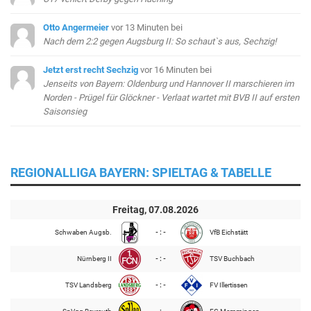
Otto Angermeier
vor 13 Minuten
bei
Nach dem 2:2 gegen Augsburg II: So schaut`s aus, Sechzig!
Jetzt erst recht Sechzig
vor 16 Minuten
bei
Jenseits von Bayern: Oldenburg und Hannover II marschieren im
Norden - Prügel für Glöckner - Verlaat wartet mit BVB II auf ersten
Saisonsieg
REGIONALLIGA BAYERN: SPIELTAG & TABELLE
Freitag, 07.08.2026
Schwaben Augsb.
- : -
VfB Eichstätt
Nürnberg II
- : -
TSV Buchbach
TSV Landsberg
- : -
FV Illertissen