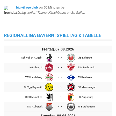
big village club
vor 56 Minuten
bei
Vilzing verliert Trainer Kirschbaum an St. Gallen
REGIONALLIGA BAYERN: SPIELTAG & TABELLE
Freitag, 07.08.2026
Schwaben Augsb.
- : -
VfB Eichstätt
Nürnberg II
- : -
TSV Buchbach
TSV Landsberg
- : -
FV Illertissen
SpVgg Bayreuth
- : -
FC Memmingen
1860 München
- : -
FC Augsburg II
TSV Aubstadt
- : -
W. Burghausen
Samstag, 08.08.2026