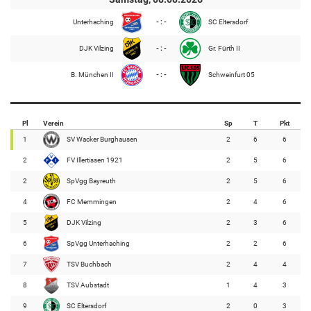
Unterhaching
- : -
SC Eltersdorf
DJK Vilzing
- : -
Gr. Fürth II
B. München II
- : -
Schweinfurt 05
Pl
Verein
Sp
T
Pkt
1
SV Wacker Burghausen
2
6
6
2
FV Illertissen 1921
2
5
6
2
SpVgg Bayreuth
2
5
6
4
FC Memmingen
2
4
6
5
DJK Vilzing
2
3
6
6
SpVgg Unterhaching
2
2
6
7
TSV Buchbach
2
4
4
8
TSV Aubstadt
1
4
3
9
SC Eltersdorf
2
0
3