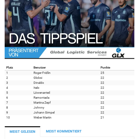
Platz
Benutzer
Punkte
1
Roger Fridlin
25
2
Globsi
22
3
Dinaldo
22
4
Italo
22
5
Löwenanteil
22
6
Ramontada
22
7
Martina Zepf
22
8
Johnny
22
9
Johann Gimpel
22
10
Weber Martin
21
MEIST KOMMENTIERT
MEIST GELESEN