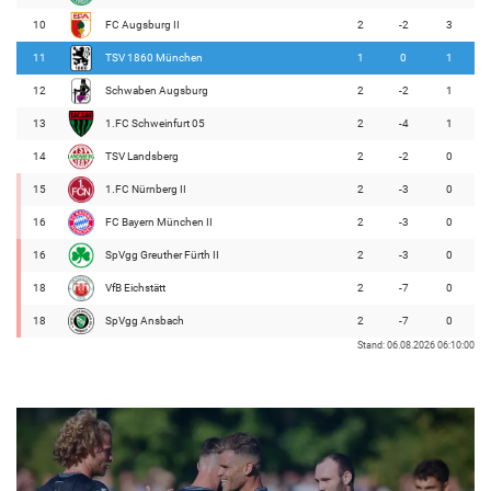
10
FC Augsburg II
2
-2
3
11
TSV 1860 München
1
0
1
12
Schwaben Augsburg
2
-2
1
13
1.FC Schweinfurt 05
2
-4
1
14
TSV Landsberg
2
-2
0
15
1.FC Nürnberg II
2
-3
0
16
FC Bayern München II
2
-3
0
16
SpVgg Greuther Fürth II
2
-3
0
18
VfB Eichstätt
2
-7
0
18
SpVgg Ansbach
2
-7
0
Stand: 06.08.2026 06:10:00