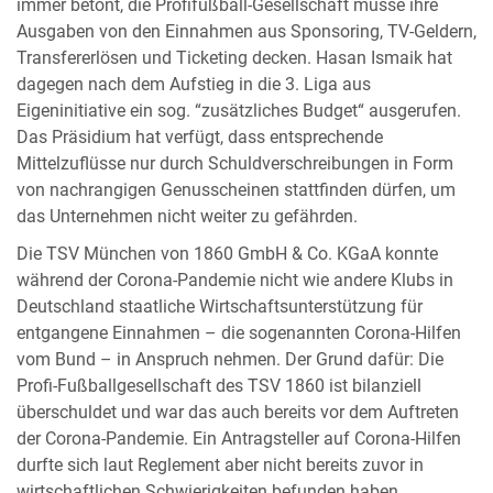
immer betont, die Profifußball-Gesellschaft müsse ihre
Ausgaben von den Einnahmen aus Sponsoring, TV-Geldern,
Transfererlösen und Ticketing decken. Hasan Ismaik hat
dagegen nach dem Aufstieg in die 3. Liga aus
Eigeninitiative ein sog. “zusätzliches Budget“ ausgerufen.
Das Präsidium hat verfügt, dass entsprechende
Mittelzuflüsse nur durch Schuldverschreibungen in Form
von nachrangigen Genusscheinen stattfinden dürfen, um
das Unternehmen nicht weiter zu gefährden.
Die TSV München von 1860 GmbH & Co. KGaA konnte
während der Corona-Pandemie nicht wie andere Klubs in
Deutschland staatliche Wirtschaftsunterstützung für
entgangene Einnahmen – die sogenannten Corona-Hilfen
vom Bund – in Anspruch nehmen. Der Grund dafür: Die
Profi-Fußballgesellschaft des TSV 1860 ist bilanziell
überschuldet und war das auch bereits vor dem Auftreten
der Corona-Pandemie. Ein Antragsteller auf Corona-Hilfen
durfte sich laut Reglement aber nicht bereits zuvor in
wirtschaftlichen Schwierigkeiten befunden haben.